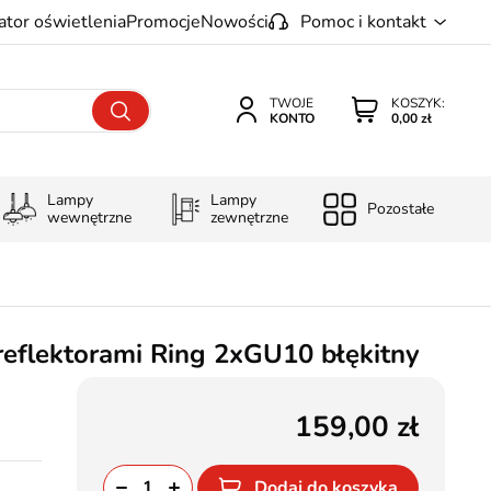
ator oświetlenia
Promocje
Nowości
Pomoc i kontakt
TWOJE
KOSZYK:
KONTO
0,00 zł
Lampy
Lampy
Pozostałe
wewnętrzne
zewnętrzne
 reflektorami Ring 2xGU10 błękitny
159,00
Dodaj do koszyka