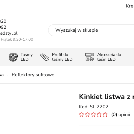
Kre
320
092
edstyl.pl
- Piątek 9:30-17:00
Taśmy
Profil do
Akcesoria do
LED
taśmy LED
taśm LED
wa
Reflektory sufitowe
Kinkiet listwa z
SL.2202
(0) opinii