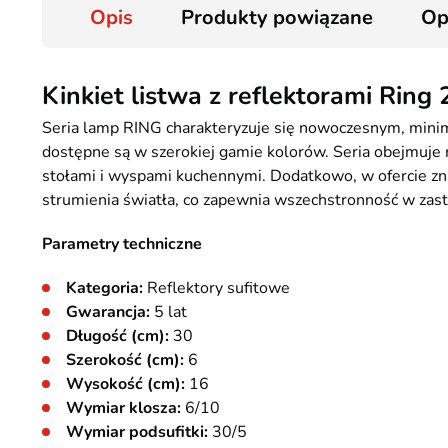
Opis
Produkty powiązane
Op
Kinkiet listwa z reflektorami Ring
Seria lamp RING charakteryzuje się nowoczesnym, minim
dostępne są w szerokiej gamie kolorów. Seria obejmuje mo
stołami i wyspami kuchennymi. Dodatkowo, w ofercie zna
strumienia światła, co zapewnia wszechstronność w zas
Parametry techniczne
Kategoria:
Reflektory sufitowe
Gwarancja:
5 lat
Długość (cm):
30
Szerokość (cm):
6
Wysokość (cm):
16
Wymiar klosza:
6/10
Wymiar podsufitki:
30/5