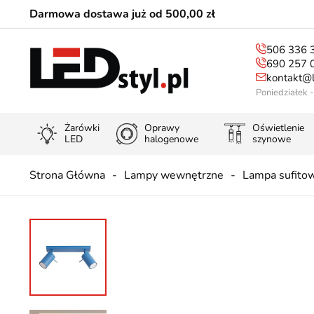
Darmowa dostawa już od 500,00 zł
506 336 
690 257 
kontakt@l
Poniedziałek 
Żarówki
Oprawy
Oświetlenie
LED
halogenowe
szynowe
Strona Główna
Lampy wewnętrzne
Lampa sufito