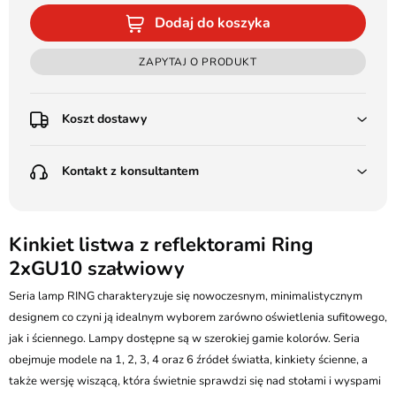
Dodaj do koszyka
ZAPYTAJ O PRODUKT
Koszt dostawy
Przedpłata:
Kontakt z konsultantem
Poczta Polska Kurier 48H - 11 zł
Kurier GLS - 15 zł
Przesyłka Gabarytowa - 30 zł
LEDSTYL.pl
Darmowa dostawa już od 500 zł
Batalionów Chłopskich 12, 94-058 Łódź
Kinkiet listwa z reflektorami Ring
(od 1000 zł dla gabarytów, nie dotyczy produktów 3m)
2xGU10 szałwiowy
506 336 320
Pobranie:
Seria lamp RING charakteryzuje się nowoczesnym, minimalistycznym
Poczta Polska Kurier 48H - 16 zł
kontakt@ledstyl.pl
Kurier GLS - 20 zł
designem co czyni ją idealnym wyborem zarówno oświetlenia sufitowego,
Przesyłka Gabarytowa - 35 zł
jak i ściennego. Lampy dostępne są w szerokiej gamie kolorów. Seria
obejmuje modele na 1, 2, 3, 4 oraz 6 źródeł światła, kinkiety ścienne, a
także wersję wiszącą, która świetnie sprawdzi się nad stołami i wyspami