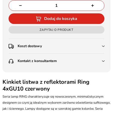
Dodaj do koszyka
ZAPYTAJ O PRODUKT
Koszt dostawy
Przedpłata:
Kontakt z konsultantem
Poczta Polska Kurier 48H - 11 zł
Kurier GLS - 15 zł
Przesyłka Gabarytowa - 30 zł
LEDSTYL.pl
Darmowa dostawa już od 500 zł
Batalionów Chłopskich 12, 94-058 Łódź
Kinkiet listwa z reflektorami Ring
(od 1000 zł dla gabarytów, nie dotyczy produktów 3m)
4xGU10 czerwony
506 336 320
Pobranie:
Seria lamp RING charakteryzuje się nowoczesnym, minimalistycznym
Poczta Polska Kurier 48H - 16 zł
kontakt@ledstyl.pl
Kurier GLS - 20 zł
designem co czyni ją idealnym wyborem zarówno oświetlenia sufitowego,
Przesyłka Gabarytowa - 35 zł
jak i ściennego. Lampy dostępne są w szerokiej gamie kolorów. Seria