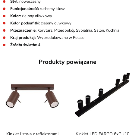
Styl:
nowoczesny
Funkcjonalność:
ruchomy klosz
Kolor:
zielony oliwkowy
Kolor podsufitki:
zielony oliwkowy
Przeznaczenie:
Korytarz, Przedpokój, Sypialnia, Salon, Kuchnia
Kraj produkcji:
Wyprodukowano w Polsce
Źródła światła:
4
Produkty powiązane
Kinkiet listwa z reflektorami
Kinkiet LED FARGO 6xGU10