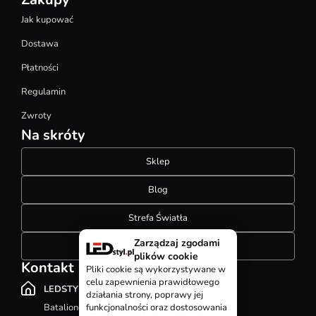
Jak kupować
Dostawa
Płatności
Regulamin
Zwroty
Na skróty
Sklep
Blog
Strefa Światła
Zarządzaj zgodami
Konfigurator szynoprzewodów
plików cookie
Kontakt
Pliki cookie są wykorzystywane w
celu zapewnienia prawidłowego
LEDSTYL.pl
działania strony, poprawy jej
Batalionów Chłopskich 12, 94-058 Łódź
funkcjonalności oraz dostosowania