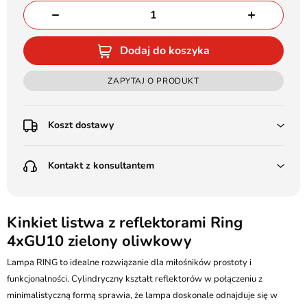
Dodaj do koszyka
ZAPYTAJ O PRODUKT
Koszt dostawy
Przedpłata:
Kontakt z konsultantem
Poczta Polska Kurier 48H - 11 zł
Kurier GLS - 15 zł
Przesyłka Gabarytowa - 30 zł
LEDSTYL.pl
Darmowa dostawa już od 500 zł
Batalionów Chłopskich 12, 94-058 Łódź
Kinkiet listwa z reflektorami Ring
(od 1000 zł dla gabarytów, nie dotyczy produktów 3m)
4xGU10 zielony oliwkowy
506 336 320
Pobranie:
Lampa RING to idealne rozwiązanie dla miłośników prostoty i
Poczta Polska Kurier 48H - 16 zł
kontakt@ledstyl.pl
Kurier GLS - 20 zł
funkcjonalności. Cylindryczny kształt reflektorów w połączeniu z
Przesyłka Gabarytowa - 35 zł
minimalistyczną formą sprawia, że lampa doskonale odnajduje się w