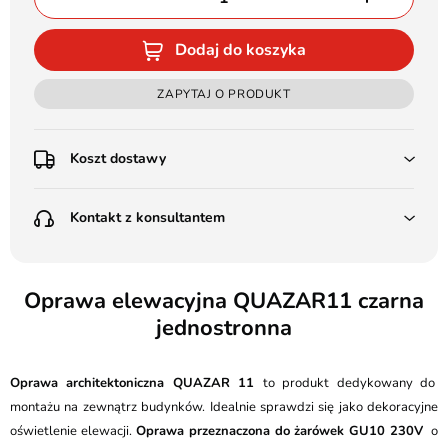
Dodaj do koszyka
ZAPYTAJ O PRODUKT
Koszt dostawy
Przedpłata:
Kontakt z konsultantem
Poczta Polska Kurier 48H - 11 zł
Kurier GLS - 15 zł
Przesyłka Gabarytowa - 30 zł
LEDSTYL.pl
Darmowa dostawa już od 500 zł
Batalionów Chłopskich 12, 94-058 Łódź
Oprawa elewacyjna QUAZAR11 czarna
(od 1000 zł dla gabarytów, nie dotyczy produktów 3m)
jednostronna
506 336 320
Pobranie:
Poczta Polska Kurier 48H - 16 zł
kontakt@ledstyl.pl
Kurier GLS - 20 zł
Oprawa architektoniczna QUAZAR 11
to produkt dedykowany do
Przesyłka Gabarytowa - 35 zł
montażu na zewnątrz budynków. Idealnie sprawdzi się jako dekoracyjne
oświetlenie elewacji.
Oprawa przeznaczona do żarówek GU10 230V
o