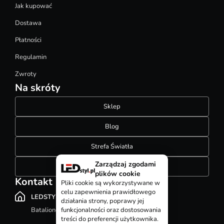
Jak kupować
Dostawa
Płatności
Regulamin
Zwroty
Na skróty
Sklep
Blog
Strefa Światła
Zarządzaj zgodami
Konfigurator szynoprzewodów
plików cookie
Kontakt
Pliki cookie są wykorzystywane w
celu zapewnienia prawidłowego
LEDSTYL.pl
działania strony, poprawy jej
Batalionów Chłopskich 12, 94-058 Łódź
funkcjonalności oraz dostosowania
treści do preferencji użytkownika.