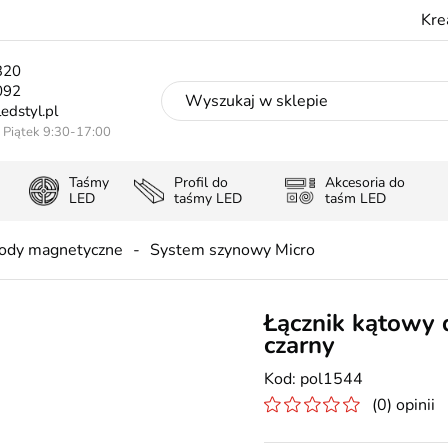
Kre
320
092
edstyl.pl
- Piątek 9:30-17:00
Taśmy
Profil do
Akcesoria do
LED
taśmy LED
taśm LED
ody magnetyczne
System szynowy Micro
Łącznik kątowy
czarny
pol1544
(0) opinii