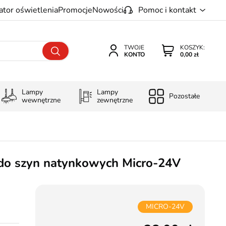
ator oświetlenia
Promocje
Nowości
Pomoc i kontakt
TWOJE
KOSZYK:
KONTO
0,00 zł
Lampy
Lampy
Pozostałe
wewnętrzne
zewnętrzne
 do szyn natynkowych Micro-24V
MICRO-24V