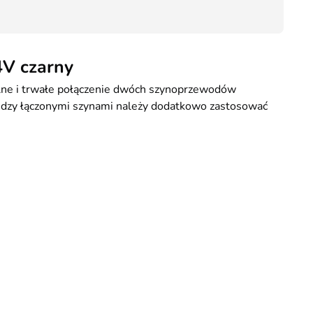
Kurier GLS - 20 zł
38,00
Przesyłka Gabarytowa - 35 zł
4V czarny
ilne i trwałe połączenie dwóch szynoprzewodów
iędzy łączonymi szynami należy dodatkowo zastosować