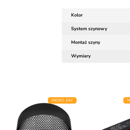
Kolor
System szynowy
Montaż szyny
Wymiary
MICRO-24V
M