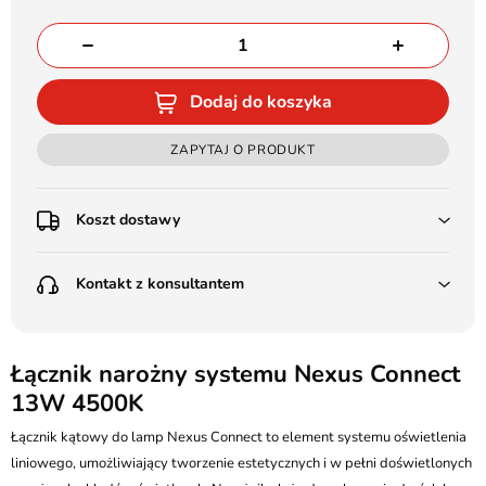
Dodaj do koszyka
ZAPYTAJ O PRODUKT
Koszt dostawy
Przedpłata:
Kontakt z konsultantem
Poczta Polska Kurier 48H - 11 zł
Kurier GLS - 15 zł
Przesyłka Gabarytowa - 30 zł
LEDSTYL.pl
Darmowa dostawa już od 500 zł
Batalionów Chłopskich 12, 94-058 Łódź
Łącznik narożny systemu Nexus Connect
(od 1000 zł dla gabarytów, nie dotyczy produktów 3m)
13W 4500K
506 336 320
Pobranie:
Łącznik kątowy do lamp Nexus Connect to element systemu oświetlenia
Poczta Polska Kurier 48H - 16 zł
kontakt@ledstyl.pl
Kurier GLS - 20 zł
liniowego, umożliwiający tworzenie estetycznych i w pełni doświetlonych
Przesyłka Gabarytowa - 35 zł