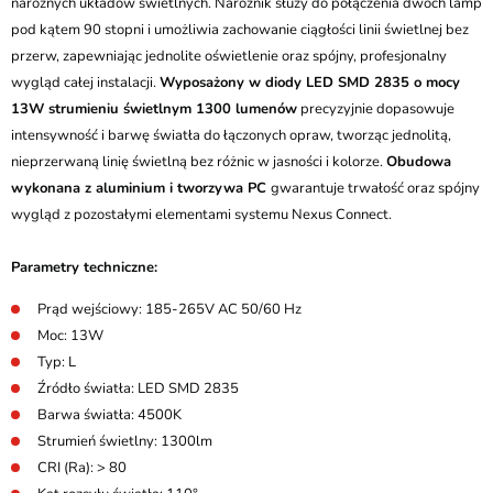
narożnych układów świetlnych. Narożnik służy do połączenia dwóch lamp
pod kątem 90 stopni i umożliwia zachowanie ciągłości linii świetlnej bez
przerw, zapewniając jednolite oświetlenie oraz spójny, profesjonalny
wygląd całej instalacji.
Wyposażony w diody LED SMD 2835 o mocy
13W strumieniu świetlnym 1300 lumenów
precyzyjnie dopasowuje
intensywność i barwę światła do łączonych opraw, tworząc jednolitą,
nieprzerwaną linię świetlną bez różnic w jasności i kolorze.
Obudowa
wykonana z aluminium i tworzywa PC
gwarantuje trwałość oraz spójny
wygląd z pozostałymi elementami systemu Nexus Connect.
Parametry techniczne:
Prąd wejściowy: 185-265V AC 50/60 Hz
Moc: 13W
Typ: L
Źródło światła: LED SMD 2835
Barwa światła: 4500K
Strumień świetlny: 1300lm
CRI (Ra): > 80