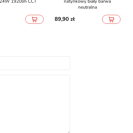
 24W 1920lm CCT
natynkowy biały barwa
neutralna
89,90