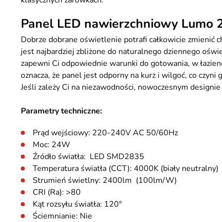
klasycznych żarówkach.
Panel LED nawierzchniowy Lumo 24
Dobrze dobrane oświetlenie potrafi całkowicie zmienić 
jest najbardziej zbliżone do naturalnego dziennego oświ
zapewni Ci odpowiednie warunki do gotowania, w łazience
oznacza, że panel jest odporny na kurz i wilgoć, co cz
Jeśli zależy Ci na niezawodności, nowoczesnym designi
Parametry techniczne:
Prąd wejściowy: 220-240V AC 50/60Hz
Moc: 24W
Źródło światła: LED SMD2835
Temperatura światła (CCT): 4000K (biały neutraln
Strumień świetlny: 2400lm (100lm/W)
CRI (Ra): >80
Kąt rozsyłu światła: 120°
Ściemnianie: Nie