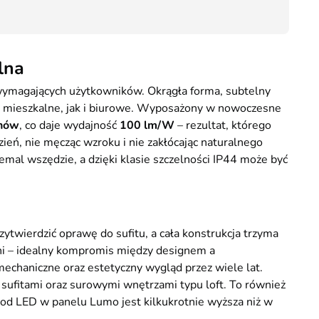
39,90
lna
 wymagających użytkowników. Okrągła forma, subtelny
ie mieszkalne, jak i biurowe. Wyposażony w nowoczesne
nów
, co daje wydajność
100 lm/W
– rezultat, którego
eń, nie męcząc wzroku i nie zakłócając naturalnego
mal wszędzie, a dzięki klasie szczelności IP44 może być
zytwierdzić oprawę do sufitu, a cała konstrukcja trzyma
rzeni – idealny kompromis między designem a
echaniczne oraz estetyczny wygląd przez wiele lat.
sufitami oraz surowymi wnętrzami typu loft. To również
diod LED w panelu Lumo jest kilkukrotnie wyższa niż w