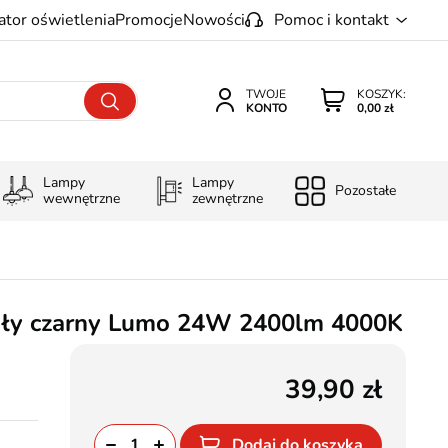
ator oświetlenia
Promocje
Nowości
Pomoc i kontakt
TWOJE
KOSZYK:
KONTO
0,00 zł
Lampy
Lampy
Pozostałe
wewnętrzne
zewnętrzne
gły czarny Lumo 24W 2400lm 4000K
39,90
Dodaj do koszyka