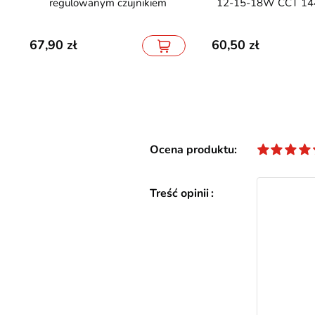
regulowanym czujnikiem
12-15-18W CCT 144
67,90
60,50
Ocena produktu
Treść opinii