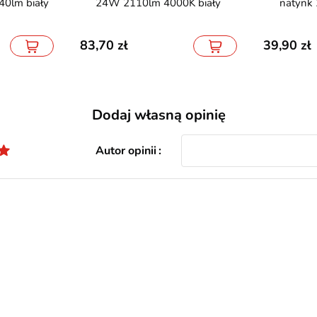
0lm biały
24W 2110lm 4000K biały
natynk
83,70
39,90
Dodaj własną opinię
Autor opinii