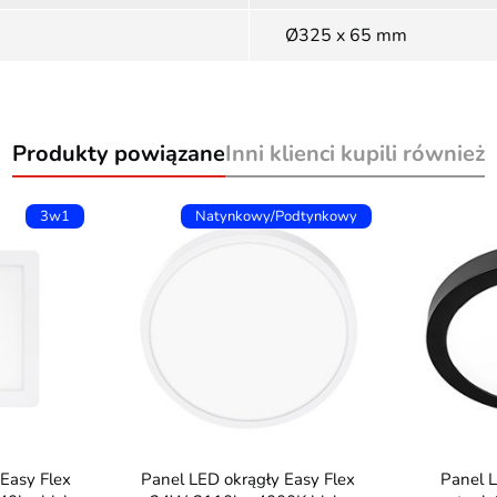
Ø325 x 65 mm
Produkty powiązane
Inni klienci kupili również
3w1
Natynkowy/Podtynkowy
Panel LED okrągły Easy Flex
Panel LED okrągły czarny