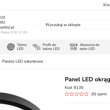
Kre
320
092
edstyl.pl
- Piątek 9:30-17:00
Taśmy
Profil do
Akcesoria do
LED
taśmy LED
taśm LED
Panele LED natynkowe
Panel LED okrą
9135
(0) opinii