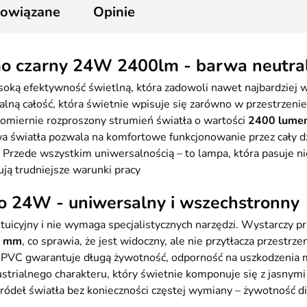
powiązane
Opinie
o czarny 24W 2400lm - barwa neutra
soką efektywność świetlną, która zadowoli nawet najbardziej
alną całość, która świetnie wpisuje się zarówno w przestrzen
omiernie rozproszony strumień światła o wartości
2400 lume
a światła pozwala na komfortowe funkcjonowanie przez cały dzi
Przede wszystkim uniwersalnością – to lampa, która pasuje nie
ują trudniejsze warunki pracy
 24W - uniwersalny i wszechstronny
tuicyjny i nie wymaga specjalistycznych narzędzi. Wystarczy pr
5 mm
, co sprawia, że jest widoczny, ale nie przytłacza przest
 PVC gwarantuje długą żywotność, odporność na uszkodzenia m
trialnego charakteru, który świetnie komponuje się z jasnymi 
źródeł światła bez konieczności częstej wymiany – żywotność 