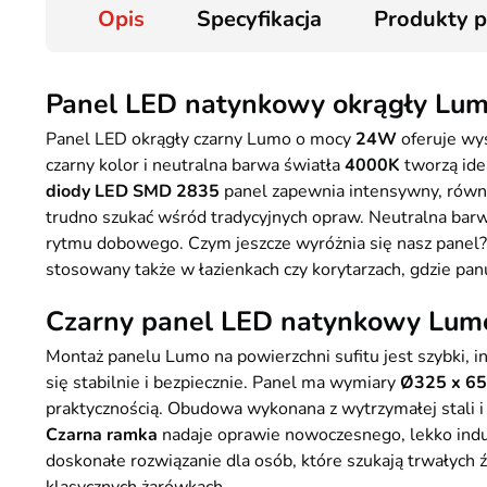
Opis
Specyfikacja
Produkty 
Panel LED natynkowy okrągły Lum
Panel LED okrągły czarny Lumo o mocy
24W
oferuje wy
czarny kolor i neutralna barwa światła
4000K
tworzą ide
diody LED SMD 2835
panel zapewnia intensywny, równ
trudno szukać wśród tradycyjnych opraw. Neutralna barw
rytmu dobowego. Czym jeszcze wyróżnia się nasz panel? 
stosowany także w łazienkach czy korytarzach, gdzie pan
Czarny panel LED natynkowy Lumo
Montaż panelu Lumo na powierzchni sufitu jest szybki, in
się stabilnie i bezpiecznie. Panel ma wymiary
Ø325 x 6
praktycznością. Obudowa wykonana z wytrzymałej stali i
Czarna ramka
nadaje oprawie nowoczesnego, lekko indus
doskonałe rozwiązanie dla osób, które szukają trwałych 