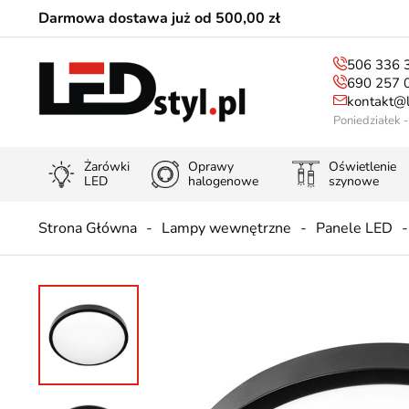
Darmowa dostawa już od 500,00 zł
506 336 
690 257 
kontakt@l
Poniedziałek 
Żarówki
Oprawy
Oświetlenie
LED
halogenowe
szynowe
Strona Główna
Lampy wewnętrzne
Panele LED