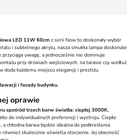
112,20
iniowa LED 11W 60cm
z serii Now to doskonały wybór
talu i subtelnego akrylu, nasza smukła lampa doskonale
e przyciąga uwagę, a jednocześnie nie dominuje
 montażu przy drzwiach wejściowych, na tarasie czy wzdłuż
 doda każdemu miejscu elegancji i prestiżu.
ewacji i fasady budynku.
ej oprawie
u spośród trzech barw światła: ciepłej 3000K,
o do indywidualnych preferencji i wystroju. Ciepłe
, a chłodna barwa będzie idealna do podkreślenia
le również skutecznie oświetla otoczenie. Jej obecność