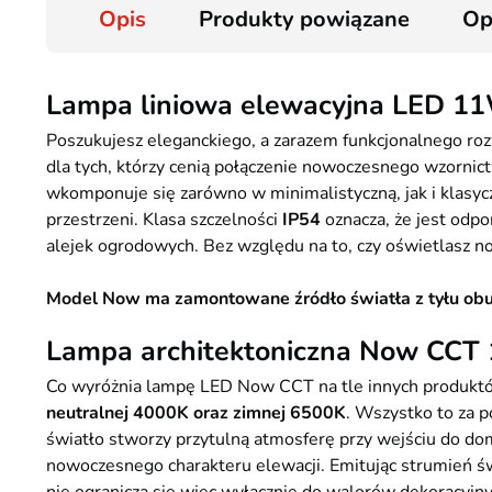
Opis
Produkty powiązane
Op
Lampa liniowa elewacyjna LED 1
Poszukujesz eleganckiego, a zarazem funkcjonalnego ro
dla tych, którzy cenią połączenie nowoczesnego wzorni
wkomponuje się zarówno w minimalistyczną, jak i klasycz
przestrzeni. Klasa szczelności
IP54
oznacza, że jest odpo
alejek ogrodowych. Bez względu na to, czy oświetlasz n
Model Now ma zamontowane źródło światła z tyłu obud
Lampa architektoniczna Now CCT 
Co wyróżnia lampę LED Now CCT na tle innych produkt
neutralnej 4000K oraz zimnej 6500K
. Wszystko to za 
światło stworzy przytulną atmosferę przy wejściu do dom
nowoczesnego charakteru elewacji. Emitując strumień św