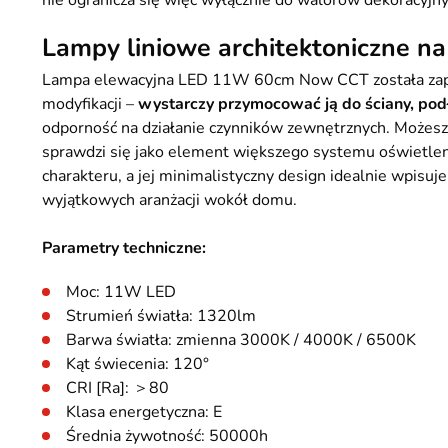
nie ogranicza się więc wyłącznie do walorów dekoracyjn
Lampy liniowe architektoniczne na
Lampa elewacyjna LED 11W 60cm Now CCT została zaproj
modyfikacji –
wystarczy przymocować ją do ściany, podł
odporność na działanie czynników zewnętrznych. Możesz 
sprawdzi się jako element większego systemu oświetlen
charakteru, a jej minimalistyczny design idealnie wpisuje
wyjątkowych aranżacji wokół domu.
Parametry techniczne:
Moc: 11W LED
Strumień światła: 1320lm
Barwa światła: zmienna 3000K / 4000K / 6500K
Kąt świecenia: 120°
CRI [Ra]: ＞80
Klasa energetyczna: E
Średnia żywotność: 50000h