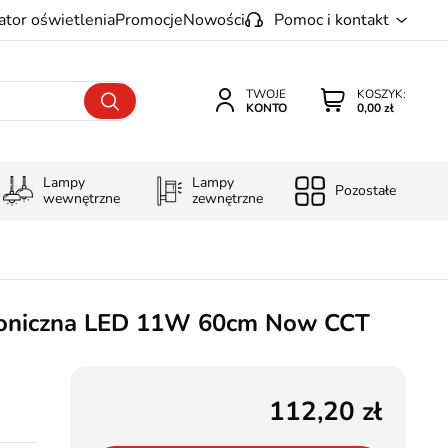
ator oświetlenia
Promocje
Nowości
Pomoc i kontakt
TWOJE
KOSZYK:
KONTO
0,00 zł
Lampy
Lampy
Pozostałe
wewnętrzne
zewnętrzne
toniczna LED 11W 60cm Now CCT
112,20