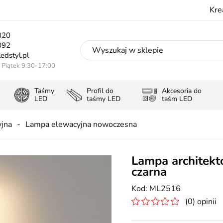
Kre
320
092
edstyl.pl
- Piątek 9:30-17:00
Taśmy
Profil do
Akcesoria do
LED
taśmy LED
taśm LED
jna
Lampa elewacyjna nowoczesna
Lampa architek
czarna
ML2516
(0) opinii