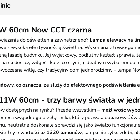
inie
1W 60cm Now CCT czarna
związania do oświetlenia zewnętrznego?
Lampa elewacyjna l
ctwa z wysoką efektywnością świetlną. Wykonana z trwałego me
ną fasadę budynku. Jej wyjątkowy, podłużny kształt sprawia, ż
rna na deszcz, wilgoć i kurz, co czyni ją idealnym wyborem do
owoczesną willę, czy tradycyjny dom jednorodzinny – lampa Now
owy, co oznacza, że służy do efektownego podświetlenia el
11W 60cm - trzy barwy światła w jedn
ów dostępnych na rynku? Przede wszystkim –
możliwość wybor
pomocą wygodnego przełącznika, który pozwala dopasować światł
u, neutralne doskonale sprawdzi się jako światło funkcjonalne
ietlny o wartości aż
1320 lumenów
, lampa nie tylko zdobi, a