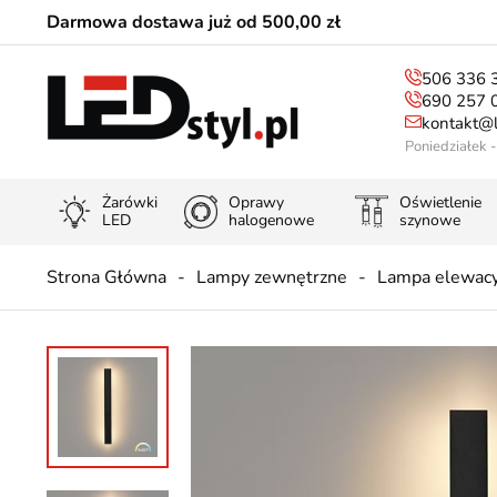
Darmowa dostawa już od 500,00 zł
506 336 
690 257 
kontakt@l
Poniedziałek 
Żarówki
Oprawy
Oświetlenie
LED
halogenowe
szynowe
Strona Główna
Lampy zewnętrzne
Lampa elewacy