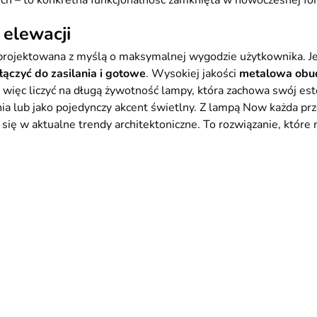
ych – to konkretna funkcjonalność zamknięta w nowoczesnej fo
 elewacji
ektowana z myślą o maksymalnej wygodzie użytkownika. Jest
ączyć do zasilania i gotowe
. Wysokiej jakości
metalowa ob
więc liczyć na długą żywotność lampy, która zachowa swój este
ia lub jako pojedynczy akcent świetlny. Z lampą Now każda pr
 się w aktualne trendy architektoniczne. To rozwiązanie, które n