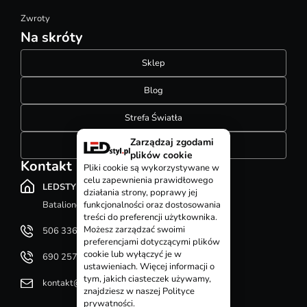
Zwroty
Na skróty
Sklep
Blog
Strefa Światła
Zarządzaj zgodami
Konfigurator szynoprzewodów
plików cookie
Kontakt
Pliki cookie są wykorzystywane w
celu zapewnienia prawidłowego
LEDSTYL.pl
działania strony, poprawy jej
Batalionów Chłopskich 12, 94-058 Łódź
funkcjonalności oraz dostosowania
treści do preferencji użytkownika.
Możesz zarządzać swoimi
506 336 320
preferencjami dotyczącymi plików
cookie lub wyłączyć je w
690 257 092
ustawieniach. Więcej informacji o
tym, jakich ciasteczek używamy,
kontakt@ledstyl.pl
znajdziesz w naszej Polityce
prywatności.