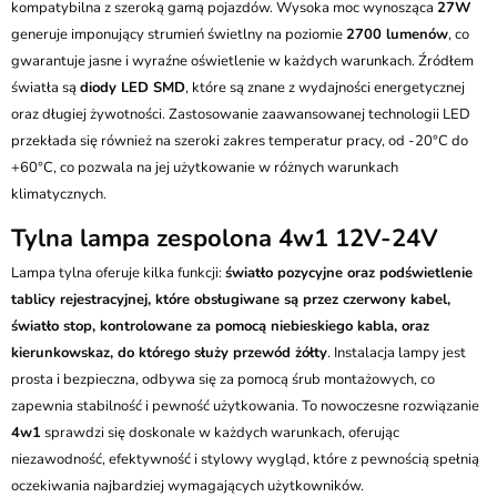
kompatybilna z szeroką gamą pojazdów. Wysoka moc wynosząca
27W
generuje imponujący strumień świetlny na poziomie
2700 lumenów
, co
gwarantuje jasne i wyraźne oświetlenie w każdych warunkach. Źródłem
światła są
diody LED SMD
, które są znane z wydajności energetycznej
oraz długiej żywotności. Zastosowanie zaawansowanej technologii LED
przekłada się również na szeroki zakres temperatur pracy, od -20°C do
+60°C, co pozwala na jej użytkowanie w różnych warunkach
klimatycznych.
Tylna lampa zespolona 4w1 12V-24V
Lampa tylna oferuje kilka funkcji:
światło pozycyjne oraz podświetlenie
tablicy rejestracyjnej, które obsługiwane są przez czerwony kabel,
światło stop, kontrolowane za pomocą niebieskiego kabla, oraz
kierunkowskaz, do którego służy przewód żółty
. Instalacja lampy jest
prosta i bezpieczna, odbywa się za pomocą śrub montażowych, co
zapewnia stabilność i pewność użytkowania. To nowoczesne rozwiązanie
4w1
sprawdzi się doskonale w każdych warunkach, oferując
niezawodność, efektywność i stylowy wygląd, które z pewnością spełnią
oczekiwania najbardziej wymagających użytkowników.