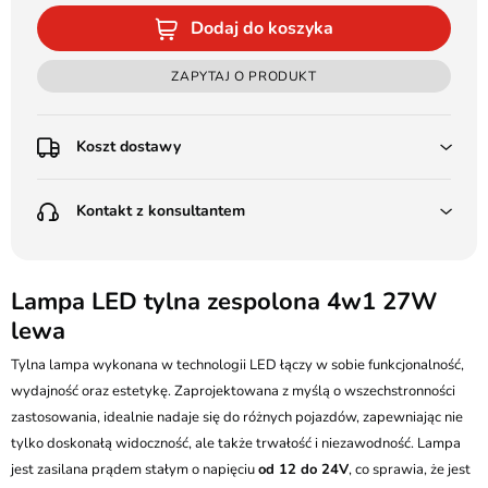
Dodaj do koszyka
ZAPYTAJ O PRODUKT
Koszt dostawy
Przedpłata:
Kontakt z konsultantem
Poczta Polska Kurier 48H - 11 zł
Kurier GLS - 15 zł
Przesyłka Gabarytowa - 30 zł
LEDSTYL.pl
Darmowa dostawa już od 500 zł
Batalionów Chłopskich 12, 94-058 Łódź
Lampa LED tylna zespolona 4w1 27W
(od 1000 zł dla gabarytów, nie dotyczy produktów 3m)
lewa
506 336 320
Pobranie:
Tylna lampa wykonana w technologii LED łączy w sobie funkcjonalność,
Poczta Polska Kurier 48H - 16 zł
kontakt@ledstyl.pl
Kurier GLS - 20 zł
wydajność oraz estetykę. Zaprojektowana z myślą o wszechstronności
Przesyłka Gabarytowa - 35 zł
zastosowania, idealnie nadaje się do różnych pojazdów, zapewniając nie
tylko doskonałą widoczność, ale także trwałość i niezawodność. Lampa
jest zasilana prądem stałym o napięciu
od 12 do 24V
, co sprawia, że jest