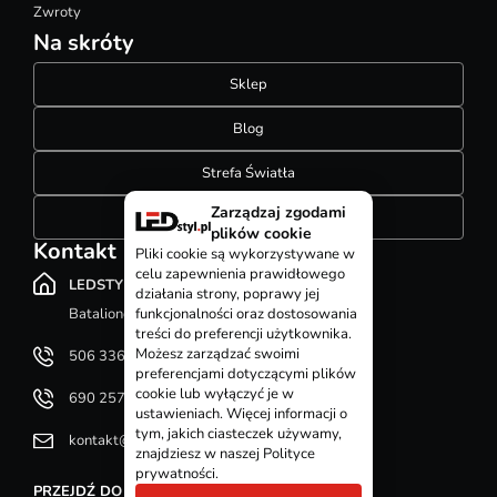
Zwroty
Na skróty
Sklep
Blog
Strefa Światła
Zarządzaj zgodami
Konfigurator szynoprzewodów
plików cookie
Kontakt
Pliki cookie są wykorzystywane w
celu zapewnienia prawidłowego
LEDSTYL.pl
działania strony, poprawy jej
Batalionów Chłopskich 12, 94-058 Łódź
funkcjonalności oraz dostosowania
treści do preferencji użytkownika.
Możesz zarządzać swoimi
506 336 320
preferencjami dotyczącymi plików
cookie lub wyłączyć je w
690 257 092
ustawieniach. Więcej informacji o
tym, jakich ciasteczek używamy,
kontakt@ledstyl.pl
znajdziesz w naszej Polityce
prywatności.
PRZEJDŹ DO DZIAŁU KONTAKT