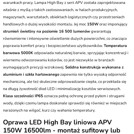
warunkach pracy. Lampa High Bay z serii APV została zaprojektowana
właśnie z myślą o takich zastosowaniach, w halach produkcyjnych,
magazynach, warsztatach, obiektach logistycznych czy przestrzeniach
handlowych o dużej wysokości montażu. Jej moc
150W
oraz imponujący
strumień świetlny na poziomie 16 500 lumenów
gwarantują
równomierne i intensywne oświetlenie dużych powierzchni, co znacząco
poprawia komfort pracy i bezpieczeństwo użytkowników.
Temperatura
barwowa 5000K
odpowiada naturalnej barwie, sprzyjając koncentracji i
wiernemu odwzorowaniu kolorów, co jest niezwykle w branżach
wymagających precyzji wzrokowej.
Solidna konstrukcja wykonana z
aluminium i szkła hartowanego
zapewnia nie tylko wysoką odporność
mechaniczną, ale też skuteczne odprowadzanie ciepła, co przekłada się
na długą żywotność diod LED i minimalizację kosztów serwisowych.
Klasa szczelności IP65
oznacza pełną ochronę przed pyłem i strugami
wody, dzięki czemu lampa doskonale sprawdzi się również w miejscach
narażonych na wilgoć, kurz czy wahania temperatury.
Oprawa LED High Bay liniowa APV
150W 16500lm - montaż sufitowy lub