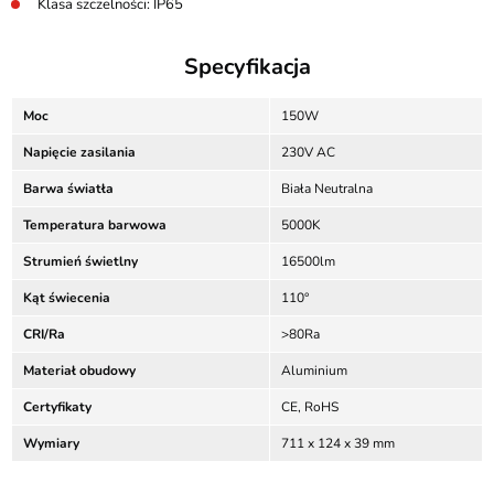
Klasa szczelności: IP65
Specyfikacja
Moc
150W
Napięcie zasilania
230V AC
Barwa światła
Biała Neutralna
Temperatura barwowa
5000K
Strumień świetlny
16500lm
Kąt świecenia
110°
CRI/Ra
>80Ra
Materiał obudowy
Aluminium
Certyfikaty
CE, RoHS
Wymiary
711 x 124 x 39 mm