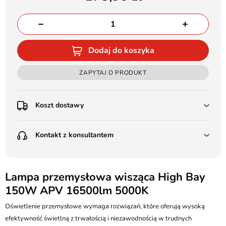
Dodaj do koszyka
ZAPYTAJ O PRODUKT
Koszt dostawy
Przedpłata:
Kontakt z konsultantem
Poczta Polska Kurier 48H - 11 zł
Kurier GLS - 15 zł
Przesyłka Gabarytowa - 30 zł
LEDSTYL.pl
Darmowa dostawa już od 500 zł
Batalionów Chłopskich 12, 94-058 Łódź
Lampa przemysłowa wisząca High Bay
(od 1000 zł dla gabarytów, nie dotyczy produktów 3m)
150W APV 16500lm 5000K
506 336 320
Pobranie:
Oświetlenie przemysłowe wymaga rozwiązań, które oferują wysoką
Poczta Polska Kurier 48H - 16 zł
kontakt@ledstyl.pl
Kurier GLS - 20 zł
efektywność świetlną z trwałością i niezawodnością w trudnych
Przesyłka Gabarytowa - 35 zł