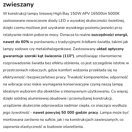
zwieszany
W konstrukcji lampy liniowej High Bay 150W APV 16500lm 5000K
zastosowano nowoczesne diody LED o wysokiej skuteczności świetlnej,
dzięki czemu możliwe jest uzyskanie wysokiego poziomu jasności przy
relatywnie niskim poborze mocy. Oznacza to realne
oszczędności energii,
nawet do 60%
w porównaniu z tradycyjnymi źródłami światła, takimi jak
lampy sodowe czy metalohalogenkowe. Zastosowany
układ optyczny
gwarantuje szeroki kąt świecenia (110°)
, umożliwiając równomierne
rozprowadzenie światła bez efektu olśnienia, co jest szczególnie istotne w
przestrzeniach roboczych, gdzie komfort widzenia przekłada się na
efektywność i bezpieczeństwo pracy. Trwałość komponentów, odporność
na wibracje oraz niskie wymagania konserwacyjne czynią naszą lampę
idealnym wyborem dla obiektów o intensywnym użytkowaniu. Co więcej,
dzięki solidnej aluminiowej obudowie i przemyślanej konstrukcji,
urządzenie skutecznie odprowadza nadmiar ciepła, co znacząco wydłuża
jego żywotność -
nawet powyżej 50 000 godzin pracy
. Lampa może być
montowana zarówno na suficie, jak i na konstrukcjach zawieszanych, co
zapewnia elastyczność w budowie oświetlenia.