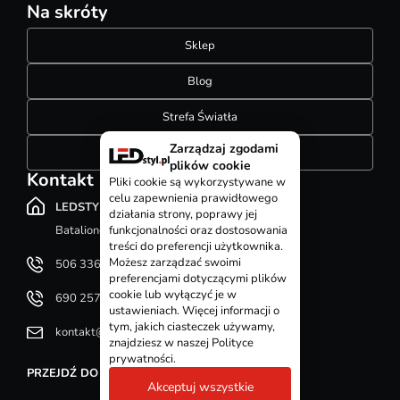
Na skróty
Sklep
Blog
Strefa Światła
Zarządzaj zgodami
Konfigurator szynoprzewodów
plików cookie
Kontakt
Pliki cookie są wykorzystywane w
celu zapewnienia prawidłowego
LEDSTYL.pl
działania strony, poprawy jej
Batalionów Chłopskich 12, 94-058 Łódź
funkcjonalności oraz dostosowania
treści do preferencji użytkownika.
Możesz zarządzać swoimi
506 336 320
preferencjami dotyczącymi plików
cookie lub wyłączyć je w
690 257 092
ustawieniach. Więcej informacji o
tym, jakich ciasteczek używamy,
kontakt@ledstyl.pl
znajdziesz w naszej Polityce
prywatności.
PRZEJDŹ DO DZIAŁU KONTAKT
Akceptuj wszystkie