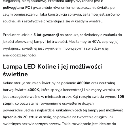
elegancką, białą obudowę. Przesłona lampy wykonana jest
z
poliwęglanu PC
i gwarantuje równomierne rozpraszanie światła po
całym pomieszczeniu. Taka konstrukcja sprawia, że lampa jest zarówno
solidna, jak i estetycznie prezentująca się w każdym wnętrzu.
Producent udziela
5 lat gwarancji
na produkt, co świadczy o zaufaniu do
jakości oferowanej lampy i jej trwałości. Moc lampy to 40W, co przy jej
wydajności świetlnej jest wynikiem imponującym i świadczy o jej
energooszczędności.
Lampa LED Koline i jej możliwości
świetlne
Koline oferuje strumień świetlny na poziomie
4800lm
oraz neutralną
barwę światła
4000K
, która sprzyja koncentracji i nie męczy wzroku, co
jest szczególnie ważne w miejscach pracy. Kąt rozsyłu światła wynosi
105
stopni
, co pozwala na równomierne oświetlenie dużych
powierzchni. Jedną z najbardziej unikalnych cech tej lampy jest
możliwość
łączenia do 20 sztuk w serię
, co pozwala na tworzenie długich linii
świetlnych bez widocznych przerw. Takie rozwiązanie jest idealne do