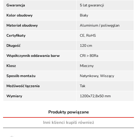
Gwarancja
5 lat gwarancji
Kolor obudowy
Biały
Materiał obudowy
Aluminium / poliwęglan
Certyfikaty
CE, RoHS
Długość
120 cm
Współczynnik oddawania barw
CRI > 80Ra
Klosz
Mleczny
Sposób montażu
Natynkowy, Wiszący
Możliwość łączenia
Tak
Wymiary
1200x72,8x50 mm
Produkty powiązane
Inni klienci kupili również