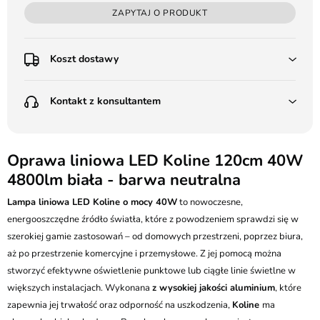
ZAPYTAJ O PRODUKT
Koszt dostawy
Przedpłata:
Kontakt z konsultantem
Poczta Polska Kurier 48H - 11 zł
Kurier GLS - 15 zł
Przesyłka Gabarytowa - 30 zł
LEDSTYL.pl
Darmowa dostawa już od 500 zł
Batalionów Chłopskich 12, 94-058 Łódź
Oprawa liniowa LED Koline 120cm 40W
(od 1000 zł dla gabarytów, nie dotyczy produktów 3m)
4800lm biała - barwa neutralna
506 336 320
Pobranie:
Lampa liniowa LED Koline o mocy 40W
Poczta Polska Kurier 48H - 16 zł
to nowoczesne,
kontakt@ledstyl.pl
Kurier GLS - 20 zł
energooszczędne źródło światła, które z powodzeniem sprawdzi się w
Przesyłka Gabarytowa - 35 zł
szerokiej gamie zastosowań – od domowych przestrzeni, poprzez biura,
aż po przestrzenie komercyjne i przemysłowe. Z jej pomocą można
stworzyć efektywne oświetlenie punktowe lub ciągłe linie świetlne w
większych instalacjach. Wykonana
z wysokiej jakości aluminium
, które
zapewnia jej trwałość oraz odporność na uszkodzenia,
Koline
ma