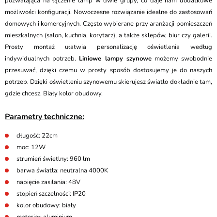
pozwalająca na łączenie lamp w dwie grupy, co daje nam dodatkowe
możliwości konfiguracji. Nowoczesne rozwiązanie idealne do zastosowań
domowych i komercyjnych. Często wybierane przy aranżacji pomieszczeń
mieszkalnych (salon, kuchnia, korytarz), a także sklepów, biur czy galerii.
Prosty montaż ułatwia personalizację oświetlenia według
indywidualnych potrzeb.
Liniowe lampy szynowe
możemy swobodnie
przesuwać, dzięki czemu w prosty sposób dostosujemy je do naszych
potrzeb. Dzięki oświetleniu szynowemu skierujesz światło dokładnie tam,
gdzie chcesz. Biały kolor obudowy.
Parametry techniczne:
długość: 22cm
moc: 12W
strumień świetlny: 960 lm
barwa światła: neutralna 4000K
napięcie zasilania: 48V
stopień szczelności: IP20
kolor obudowy: biały