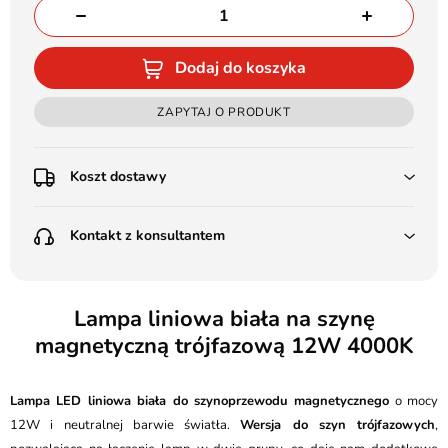
Dodaj do koszyka
ZAPYTAJ O PRODUKT
Koszt dostawy
Przedpłata:
Kontakt z konsultantem
Poczta Polska Kurier 48H - 11 zł
Kurier GLS - 15 zł
Przesyłka Gabarytowa - 30 zł
LEDSTYL.pl
Darmowa dostawa już od 500 zł
Batalionów Chłopskich 12, 94-058 Łódź
Lampa liniowa biała na szynę
(od 1000 zł dla gabarytów, nie dotyczy produktów 3m)
magnetyczną trójfazową 12W 4000K
506 336 320
Pobranie:
Poczta Polska Kurier 48H - 16 zł
kontakt@ledstyl.pl
Kurier GLS - 20 zł
Lampa LED liniowa biała do szynoprzewodu magnetycznego
o mocy
Przesyłka Gabarytowa - 35 zł
12W i neutralnej barwie światła.
Wersja do szyn trójfazowych
,