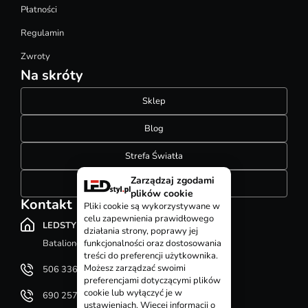
Płatności
Regulamin
Zwroty
Na skróty
Sklep
Blog
Strefa Światła
Zarządzaj zgodami
Konfigurator szynoprzewodów
plików cookie
Kontakt
Pliki cookie są wykorzystywane w
celu zapewnienia prawidłowego
LEDSTYL.pl
działania strony, poprawy jej
Batalionów Chłopskich 12, 94-058 Łódź
funkcjonalności oraz dostosowania
treści do preferencji użytkownika.
Możesz zarządzać swoimi
506 336 320
preferencjami dotyczącymi plików
cookie lub wyłączyć je w
690 257 092
ustawieniach. Więcej informacji o