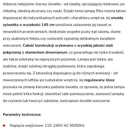
doborze natężenia i barwy światła - od ciepłej, sprzyjającej relaksowi, po
chłodną, idealną do pracy czy nauki. Dzięki temu lampę Riko można łatwo
dopasować do indywidualnych potrzeb i charakteru wnętrza. Jej
smukła
sylwetka o wysokości 145 cm
umożliwia ustawienie jej nawet w
niewielkich przestrzeniach, doskonale wypełni pusty kąt salonu, stanie
przy ulubionym fotelu czy rozświetli sypialnię delikatnym światłem
wieczorem.
Całość konstrukcji wykonano z wysokiej jakości stali
połączonej z elementem drewnianym
, co gwarantuje nie tylko trwałość,
ale także estetykę na najwyższym poziomie. Lampa jest lekka, ale
stabilna, dzięki solidnej okrągłej podstawie, która zapobiega
przewracaniu się. Z łatwością dopasujesz ją do różnych aranżacji - od
nowoczesnych loftów po rustykalne wnętrza. Jej
regulowany klosz
pozwala na zmianę kierunku padania światła, co sprawia, że jedna lampa
może pełnić kilka funkcji: oświetlać całe pomieszczenie, stanowić lampkę
do czytania lub tworzyć subtelne, nastrojowe światło wieczorne.
Parametry techniczne:
Napięcie wejściowe: 110-240V AC 50/60Hz