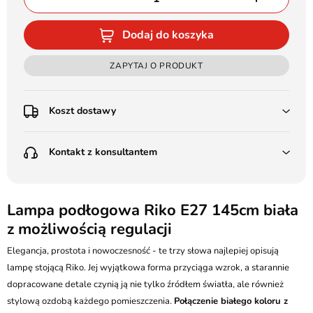
Dodaj do koszyka
ZAPYTAJ O PRODUKT
Koszt dostawy
Przedpłata:
Kontakt z konsultantem
Poczta Polska Kurier 48H - 11 zł
Kurier GLS - 15 zł
Przesyłka Gabarytowa - 30 zł
LEDSTYL.pl
Darmowa dostawa już od 500 zł
Batalionów Chłopskich 12, 94-058 Łódź
Lampa podłogowa Riko E27 145cm biała
(od 1000 zł dla gabarytów, nie dotyczy produktów 3m)
z możliwością regulacji
506 336 320
Pobranie:
Elegancja, prostota i nowoczesność - te trzy słowa najlepiej opisują
Poczta Polska Kurier 48H - 16 zł
kontakt@ledstyl.pl
Kurier GLS - 20 zł
lampę stojącą Riko. Jej wyjątkowa forma przyciąga wzrok, a starannie
Przesyłka Gabarytowa - 35 zł
dopracowane detale czynią ją nie tylko źródłem światła, ale również
stylową ozdobą każdego pomieszczenia.
Połączenie białego koloru z