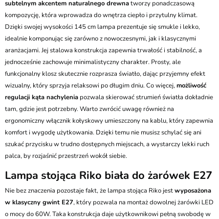
subtelnym akcentem naturalnego drewna
tworzy ponadczasową
kompozycję, która wprowadza do wnętrza ciepło i przytulny klimat.
Dzięki swojej wysokości 145 cm lampa prezentuje się smukle i lekko,
idealnie komponując się zarówno z nowoczesnymi, jak i klasycznymi
aranżacjami. Jej stalowa konstrukcja zapewnia trwałość i stabilność, a
jednocześnie zachowuje minimalistyczny charakter. Prosty, ale
funkcjonalny klosz skutecznie rozprasza światło, dając przyjemny efekt
wizualny, który sprzyja relaksowi po długim dniu. Co więcej,
możliwość
regulacji kąta nachylenia
pozwala skierować strumień światła dokładnie
tam, gdzie jest potrzebny. Warto zwrócić uwagę również na
ergonomiczny włącznik kołyskowy umieszczony na kablu, który zapewnia
komfort i wygodę użytkowania. Dzięki temu nie musisz schylać się ani
szukać przycisku w trudno dostępnych miejscach, a wystarczy lekki ruch
palca, by rozjaśnić przestrzeń wokół siebie.
Lampa stojąca Riko biała do żarówek E27
Nie bez znaczenia pozostaje fakt, że lampa stojąca Riko jest
wyposażona
w klasyczny gwint E27
, który pozwala na montaż dowolnej żarówki LED
o mocy do 60W. Taka konstrukcja daje użytkownikowi pełną swobodę w