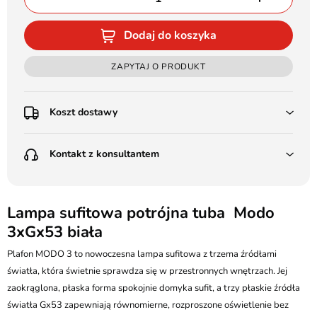
Dodaj do koszyka
ZAPYTAJ O PRODUKT
Koszt dostawy
Przedpłata:
Kontakt z konsultantem
Poczta Polska Kurier 48H - 11 zł
Kurier GLS - 15 zł
Przesyłka Gabarytowa - 30 zł
LEDSTYL.pl
Darmowa dostawa już od 500 zł
Batalionów Chłopskich 12, 94-058 Łódź
Lampa sufitowa potrójna tuba Modo
(od 1000 zł dla gabarytów, nie dotyczy produktów 3m)
3xGx53 biała
506 336 320
Pobranie:
Plafon MODO 3 to nowoczesna lampa sufitowa z trzema źródłami
Poczta Polska Kurier 48H - 16 zł
kontakt@ledstyl.pl
Kurier GLS - 20 zł
światła, która świetnie sprawdza się w przestronnych wnętrzach. Jej
Przesyłka Gabarytowa - 35 zł
zaokrąglona, płaska forma spokojnie domyka sufit, a trzy płaskie źródła
światła Gx53 zapewniają równomierne, rozproszone oświetlenie bez