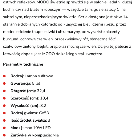
ostrych refleksów. MODO świetnie sprawdzi się w salonie, jadalni, dużej
kuchni czy nad blatem roboczym — wszędzie tam, gdzie zależy Ci na
subtelnym, nieprzeszkadzającym świetle. Seria dostępna jest aż w 14
starannie dobranych kolorach: od klasycznej bieli, czerni i beżu, przez
modne odcienie taupe, oliwki i ultramaryny, po wyraziste akcenty —
burgund, ochrową czerwień, brzoskwiniowy róż, słoneczną żółć,
szałwiowy zielony, błękit, brąz oraz mocną czerwień. Dzięki tej palecie z
łatwością dopasujesz MODO do każdego stylu wnętrza.
Parametry techniczne
Rodzaj:
Lampa sufitowa
Gwarancja:
5 lat
Długość (cm):
32,4
Szerokość (cm):
10,4
Wysokość (cm):
8,2
Rodzaj gwintu:
Gx53
Ilość źródeł światła:
3
Moc ():
max 10W LED
Żarówka w komplecie:
Nie