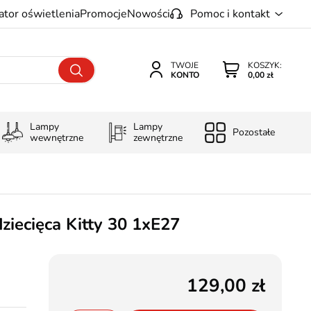
ator oświetlenia
Promocje
Nowości
Pomoc i kontakt
TWOJE
KOSZYK:
KONTO
0,00 zł
Lampy
Lampy
Pozostałe
wewnętrzne
zewnętrzne
ziecięca Kitty 30 1xE27
129,00