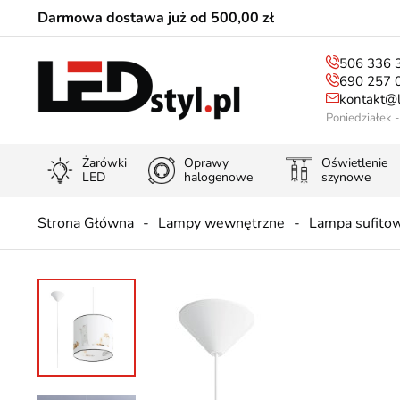
Darmowa dostawa już od 500,00 zł
506 336 
690 257 
kontakt@l
Poniedziałek 
Żarówki
Oprawy
Oświetlenie
LED
halogenowe
szynowe
Strona Główna
Lampy wewnętrzne
Lampa sufito