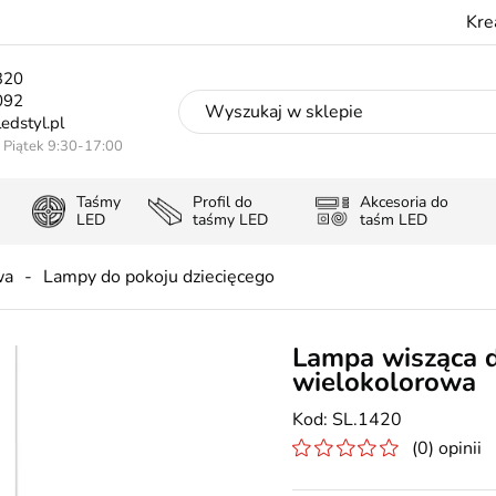
Kre
320
092
edstyl.pl
- Piątek 9:30-17:00
Taśmy
Profil do
Akcesoria do
LED
taśmy LED
taśm LED
wa
Lampy do pokoju dziecięcego
Lampa wisząca d
wielokolorowa
SL.1420
(0) opinii