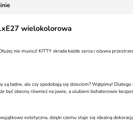
1
inie
 1xE27 wielokolorowa
Dłużej nie musisz! KITTY skrada każde serca i ożywia przestrze
y są ładne, ale czy spodobają się dzieciom? Wątpimy! Dlatego 
że być obecny również na jawie, a ulubieni bohaterowie bezpoś
ż wyjątkowo estetyczna, dzięki czemu staje się idealną dekora