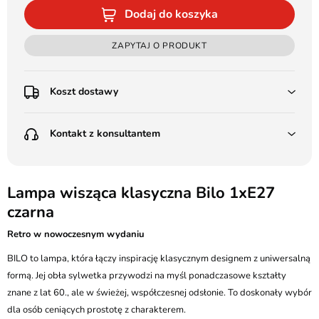
Dodaj do koszyka
ZAPYTAJ O PRODUKT
Koszt dostawy
Przedpłata:
Kontakt z konsultantem
Poczta Polska Kurier 48H - 11 zł
Kurier GLS - 15 zł
Przesyłka Gabarytowa - 30 zł
LEDSTYL.pl
Darmowa dostawa już od 500 zł
Batalionów Chłopskich 12, 94-058 Łódź
Lampa wisząca klasyczna Bilo 1xE27
(od 1000 zł dla gabarytów, nie dotyczy produktów 3m)
czarna
506 336 320
Pobranie:
Retro w nowoczesnym wydaniu
Poczta Polska Kurier 48H - 16 zł
kontakt@ledstyl.pl
Kurier GLS - 20 zł
BILO to lampa, która łączy inspirację klasycznym designem z uniwersalną
Przesyłka Gabarytowa - 35 zł
formą. Jej obła sylwetka przywodzi na myśl ponadczasowe kształty
znane z lat 60., ale w świeżej, współczesnej odsłonie. To doskonały wybór
dla osób ceniących prostotę z charakterem.