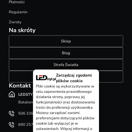
Płatności
Regulamin
Zwroty
Na skróty
Sklep
Blog
Strefa Światła
Zarządzaj zgodami
Konfigurator szynoprzewodów
plików cookie
Kontakt
Pliki cookie są wykorzystywane w
celu zapewnienia prawidłowego
LEDSTYL.pl
działania strony, poprawy jej
Batalionów Chłopskich 12, 94-058 Łódź
funkcjonalności oraz dostosowania
treści do preferencji użytkownika.
Możesz zarządzać swoimi
506 336 320
preferencjami dotyczącymi plików
cookie lub wyłączyć je w
690 257 092
ustawieniach. Więcej informacji o