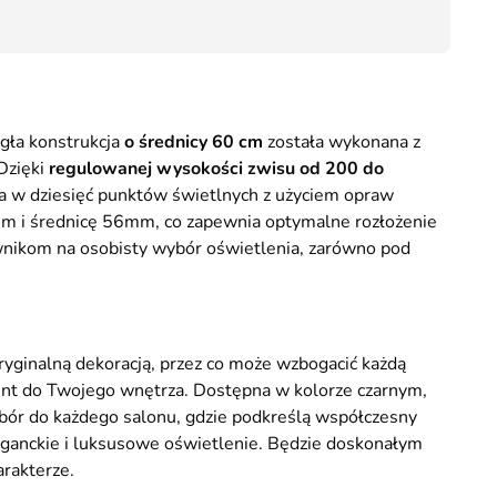
26,40
ągła konstrukcja
o średnicy 60 cm
została wykonana z
 Dzięki
regulowanej wysokości zwisu od 200 do
a w dziesięć punktów świetlnych z użyciem opraw
mm i średnicę 56mm, co zapewnia optymalne rozłożenie
ikom na osobisty wybór oświetlenia, zarówno pod
ryginalną dekoracją, przez co może wzbogacić każdą
cent do Twojego wnętrza. Dostępna w kolorze czarnym,
ór do każdego salonu, gdzie podkreślą współczesny
eganckie i luksusowe oświetlenie. Będzie doskonałym
arakterze.