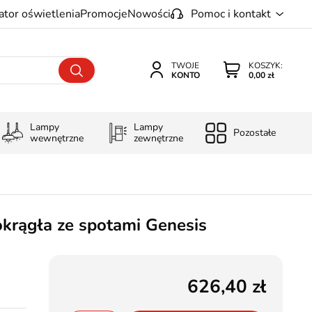
ator oświetlenia
Promocje
Nowości
Pomoc i kontakt
TWOJE
KOSZYK:
KONTO
0,00 zł
Lampy
Lampy
Pozostałe
wewnętrzne
zewnętrzne
krągła ze spotami Genesis
626,40