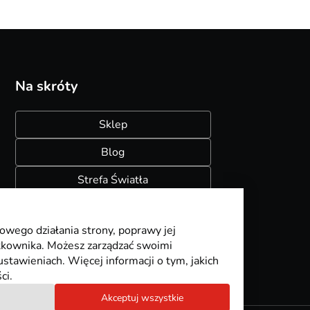
Na skróty
Sklep
Blog
Strefa Światła
Konfigurator szynoprzewodów
owego działania strony, poprawy jej
ytkownika. Możesz zarządzać swoimi
stawieniach. Więcej informacji o tym, jakich
ci.
Akceptuj wszystkie