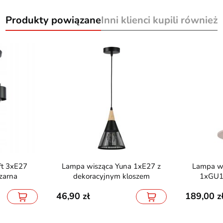
Produkty powiązane
Inni klienci kupili również
Lampa wisząca Yuna 1xE27 z
Lampa wisząca filcowa Pelta
zarna
dekoracyjnym kloszem
1xGU1
46,90
189,00