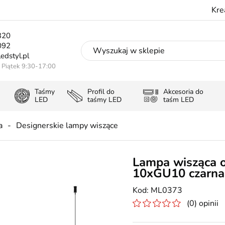
Kre
320
092
edstyl.pl
- Piątek 9:30-17:00
Taśmy
Profil do
Akcesoria do
LED
taśmy LED
taśm LED
a
Designerskie lampy wiszące
Lampa wisząca o
10xGU10 czarna
ML0373
(0) opinii