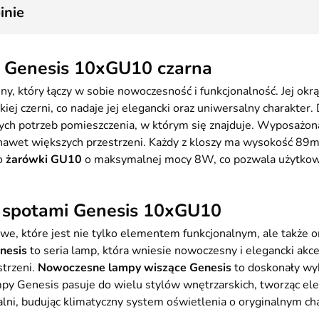
6
inie
i Genesis 10xGU10 czarna
, który łączy w sobie nowoczesność i funkcjonalność. Jej okr
ej czerni, co nadaje jej elegancki oraz uniwersalny charakter.
ch potrzeb pomieszczenia, w którym się znajduje. Wyposażon
nawet większych przestrzeni. Każdy z kloszy ma wysokość 89
to
żarówki GU10
o maksymalnej mocy 8W, co pozwala użytkown
i spotami Genesis 10xGU10
we, które jest nie tylko elementem funkcjonalnym, ale także o
nesis
to seria lamp, która wniesie nowoczesny i elegancki ak
strzeni.
Nowoczesne lampy wiszące Genesis
to doskonały wyb
mpy Genesis pasuje do wielu stylów wnętrzarskich, tworząc el
alni, budując klimatyczny system oświetlenia o oryginalnym ch