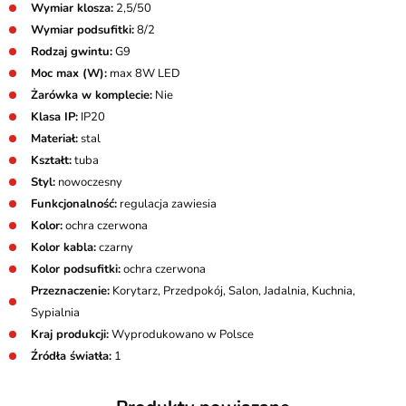
Wymiar klosza:
2,5/50
Wymiar podsufitki:
8/2
Rodzaj gwintu:
G9
Moc max (W):
max 8W LED
Żarówka w komplecie:
Nie
Klasa IP:
IP20
Materiał:
stal
Kształt:
tuba
Styl:
nowoczesny
Funkcjonalność:
regulacja zawiesia
Kolor:
ochra czerwona
Kolor kabla:
czarny
Kolor podsufitki:
ochra czerwona
Przeznaczenie:
Korytarz, Przedpokój, Salon, Jadalnia, Kuchnia,
Sypialnia
Kraj produkcji:
Wyprodukowano w Polsce
Źródła światła:
1