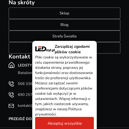
Na skróty
Sklep
Blog
Strefa Światła
Zarządzaj zgodami
Konfigurator szynoprzewodów
plików cookie
Kontakt
Pliki cookie są wykorzystywane w
celu zapewnienia prawidłowego
LEDSTYL.pl
działania strony, poprawy jej
Batalionów Chłopskich 12, 94-058 Łódź
funkcjonalności oraz dostosowania
treści do preferencji użytkownika.
Możesz zarządzać swoimi
506 336 320
preferencjami dotyczącymi plików
cookie lub wyłączyć je w
690 257 092
ustawieniach. Więcej informacji o
tym, jakich ciasteczek używamy,
kontakt@ledstyl.pl
znajdziesz w naszej Polityce
prywatności.
PRZEJDŹ DO DZIAŁU KONTAKT
Akceptuj wszystkie