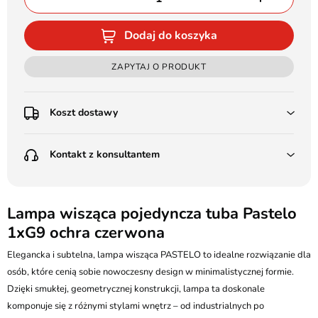
Dodaj do koszyka
ZAPYTAJ O PRODUKT
Koszt dostawy
Przedpłata:
Kontakt z konsultantem
Poczta Polska Kurier 48H - 11 zł
Kurier GLS - 15 zł
Przesyłka Gabarytowa - 30 zł
LEDSTYL.pl
Darmowa dostawa już od 500 zł
Batalionów Chłopskich 12, 94-058 Łódź
Lampa wisząca pojedyncza tuba Pastelo
(od 1000 zł dla gabarytów, nie dotyczy produktów 3m)
1xG9 ochra czerwona
506 336 320
Pobranie:
Elegancka i subtelna, lampa wisząca PASTELO to idealne rozwiązanie dla
Poczta Polska Kurier 48H - 16 zł
kontakt@ledstyl.pl
Kurier GLS - 20 zł
osób, które cenią sobie nowoczesny design w minimalistycznej formie.
Przesyłka Gabarytowa - 35 zł
Dzięki smukłej, geometrycznej konstrukcji, lampa ta doskonale
komponuje się z różnymi stylami wnętrz – od industrialnych po