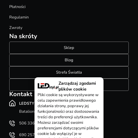
Płatności
Regulamin
Zwroty
Na skróty
Sklep
Blog
Strefa Światła
Zarządzaj zgodami
Konfigurator szynoprzewodów
plików cookie
Kontakt
Pliki cookie są wykorzystywane w
celu zapewnienia prawidłowego
LEDSTYL.pl
działania strony, poprawy jej
Batalionów Chłopskich 12, 94-058 Łódź
funkcjonalności oraz dostosowania
treści do preferencji użytkownika.
Możesz zarządzać swoimi
506 336 320
preferencjami dotyczącymi plików
cookie lub wyłączyć je w
690 257 092