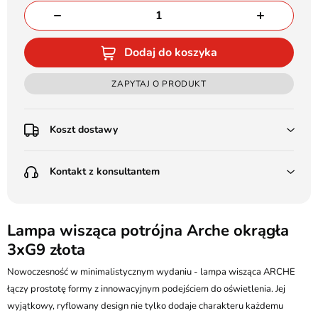
Dodaj do koszyka
ZAPYTAJ O PRODUKT
Koszt dostawy
Przedpłata:
Kontakt z konsultantem
Poczta Polska Kurier 48H - 11 zł
Kurier GLS - 15 zł
Przesyłka Gabarytowa - 30 zł
LEDSTYL.pl
Darmowa dostawa już od 500 zł
Batalionów Chłopskich 12, 94-058 Łódź
Lampa wisząca potrójna Arche okrągła
(od 1000 zł dla gabarytów, nie dotyczy produktów 3m)
3xG9 złota
506 336 320
Pobranie:
Nowoczesność w minimalistycznym wydaniu - lampa wisząca ARCHE
Poczta Polska Kurier 48H - 16 zł
kontakt@ledstyl.pl
Kurier GLS - 20 zł
łączy prostotę formy z innowacyjnym podejściem do oświetlenia. Jej
Przesyłka Gabarytowa - 35 zł
wyjątkowy, ryflowany design nie tylko dodaje charakteru każdemu