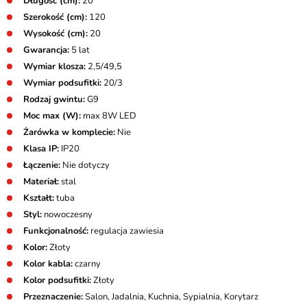
Długość (cm):
20
Szerokość (cm):
120
Wysokość (cm):
20
Gwarancja:
5 lat
Wymiar klosza:
2,5/49,5
Wymiar podsufitki:
20/3
Rodzaj gwintu:
G9
Moc max (W):
max 8W LED
Żarówka w komplecie:
Nie
Klasa IP:
IP20
Łączenie:
Nie dotyczy
Materiał:
stal
Kształt:
tuba
Styl:
nowoczesny
Funkcjonalność:
regulacja zawiesia
Kolor:
Złoty
Kolor kabla:
czarny
Kolor podsufitki:
Złoty
Przeznaczenie:
Salon, Jadalnia, Kuchnia, Sypialnia, Korytarz