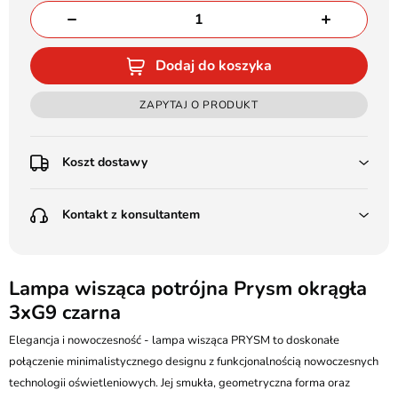
Dodaj do koszyka
ZAPYTAJ O PRODUKT
Koszt dostawy
Przedpłata:
Kontakt z konsultantem
Poczta Polska Kurier 48H - 11 zł
Kurier GLS - 15 zł
Przesyłka Gabarytowa - 30 zł
LEDSTYL.pl
Darmowa dostawa już od 500 zł
Batalionów Chłopskich 12, 94-058 Łódź
Lampa wisząca potrójna Prysm okrągła
(od 1000 zł dla gabarytów, nie dotyczy produktów 3m)
3xG9 czarna
506 336 320
Pobranie:
Elegancja i nowoczesność - lampa wisząca PRYSM to doskonałe
Poczta Polska Kurier 48H - 16 zł
kontakt@ledstyl.pl
Kurier GLS - 20 zł
połączenie minimalistycznego designu z funkcjonalnością nowoczesnych
Przesyłka Gabarytowa - 35 zł
technologii oświetleniowych. Jej smukła, geometryczna forma oraz