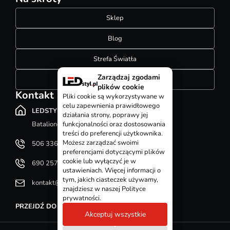
Sklep
Blog
Strefa Światła
Zarządzaj zgodami
Konfigurator szynoprzewodów
plików cookie
Kontakt
Pliki cookie są wykorzystywane w
celu zapewnienia prawidłowego
LEDSTYL.pl
działania strony, poprawy jej
Batalionów Chłopskich 12, 94-058 Łódź
funkcjonalności oraz dostosowania
treści do preferencji użytkownika.
Możesz zarządzać swoimi
506 336 320
preferencjami dotyczącymi plików
cookie lub wyłączyć je w
690 257 092
ustawieniach. Więcej informacji o
tym, jakich ciasteczek używamy,
kontakt@ledstyl.pl
znajdziesz w naszej Polityce
prywatności.
PRZEJDŹ DO DZIAŁU KONTAKT
Akceptuj wszystkie