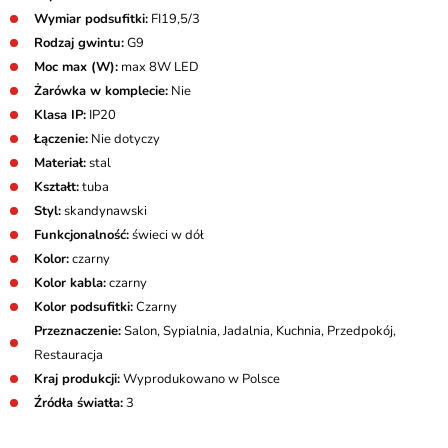
Wymiar podsufitki:
FI19,5/3
Rodzaj gwintu:
G9
Moc max (W):
max 8W LED
Żarówka w komplecie:
Nie
Klasa IP:
IP20
Łączenie:
Nie dotyczy
Materiał:
stal
Kształt:
tuba
Styl:
skandynawski
Funkcjonalność:
świeci w dół
Kolor:
czarny
Kolor kabla:
czarny
Kolor podsufitki:
Czarny
Przeznaczenie:
Salon, Sypialnia, Jadalnia, Kuchnia, Przedpokój,
Restauracja
Kraj produkcji:
Wyprodukowano w Polsce
Źródła światła:
3