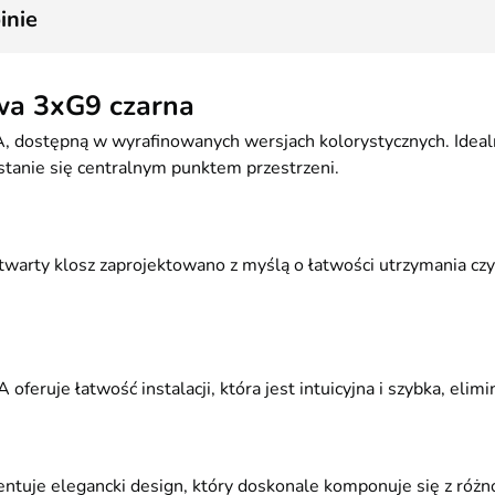
6
inie
twa 3xG9 czarna
NA, dostępną w wyrafinowanych wersjach kolorystycznych. Ide
l stanie się centralnym punktem przestrzeni.
otwarty klosz zaprojektowano z myślą o łatwości utrzymania cz
uje łatwość instalacji, która jest intuicyjna i szybka, elimi
zentuje elegancki design, który doskonale komponuje się z róż