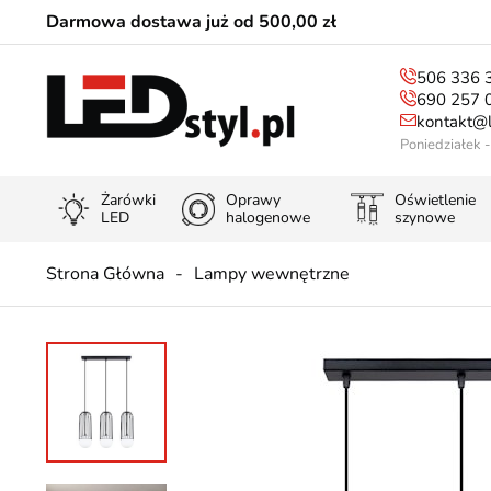
Darmowa dostawa już od 500,00 zł
506 336 
690 257 
kontakt@l
Poniedziałek 
Żarówki
Oprawy
Oświetlenie
LED
halogenowe
szynowe
Strona Główna
Lampy wewnętrzne