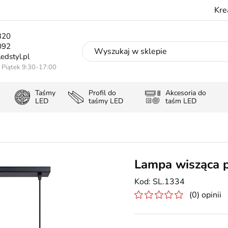
Kre
320
092
edstyl.pl
- Piątek 9:30-17:00
Taśmy
Profil do
Akcesoria do
LED
taśmy LED
taśm LED
Lampa wisząca p
SL.1334
(0) opinii