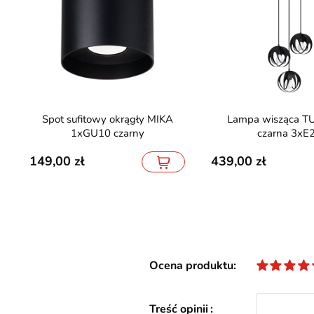
Spot sufitowy okrągły MIKA
Lampa wisząca TULOS 3P
1xGU10 czarny
czarna 3xE
149,00
439,00
Ocena produktu
Treść opinii