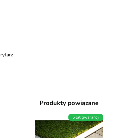
orytarz
Produkty powiązane
5 lat gwarancji