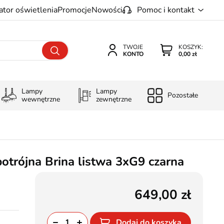
ator oświetlenia
Promocje
Nowości
Pomoc i kontakt
TWOJE
KOSZYK:
KONTO
0,00 zł
Lampy
Lampy
Pozostałe
wewnętrzne
zewnętrzne
otrójna Brina listwa 3xG9 czarna
649,00
Dodaj do koszyka