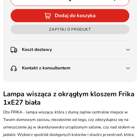
Dodaj do koszyka
ZAPYTAJ O PRODUKT
Koszt dostawy
Przedpłata:
Kontakt z konsultantem
Poczta Polska Kurier 48H - 11 zł
Kurier GLS - 15 zł
Przesyłka Gabarytowa - 30 zł
LEDSTYL.pl
Darmowa dostawa już od 500 zł
Batalionów Chłopskich 12, 94-058 Łódź
Lampa wisząca z okrągłym kloszem Frika
(od 1000 zł dla gabarytów, nie dotyczy produktów 3m)
1xE27 biała
506 336 320
Pobranie:
Oto FRIKA - lampa wisząca, która z dumą zajmie centralne miejsce w
Poczta Polska Kurier 48H - 16 zł
kontakt@ledstyl.pl
Kurier GLS - 20 zł
Twoim domowym zaciszu, niezależnie od tego, czy zdecydujesz się na
Przesyłka Gabarytowa - 35 zł
umieszczenie jej w skandynawsko urządzonym salonie, czy nad stołem w
jadalni. Wybierz spośród dostępnych kolorów i stwórz przestrzeń, która