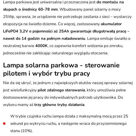
Lampa parkowa jest uniwersalna i przeznaczona jest
do montażu na
słupach o średnicy 60-78 mm
. Wbudowany panel solarny o mocy
25Wp, sprawia, że urządzenie nie potrzebuje zasilania z sieci – wystarczy
ekspozycja na światło dzienne. Co więcej, zastosowany
akumulator
LiFePO4 3,2V o pojemności aż 25Ah gwarantuje długotrwałą pracę –
nawet do 14 godzin na pełnym naładowaniu
. Lampa emituje światło o
neutralnej barwie
4000K
, co zapewnia komfort widzenia po zmroku,
jednocześnie nie zakłócając naturalnego wyglądu otoczenia.
Lampa solarna parkowa - sterowanie
pilotem i wybór trybu pracy
Nie da się ukryć, że jednym z największych atutów naszej oprawy solarnej
jest wielofunkcyjny
pilot zdalnego sterowania
, który umożliwia pełne
dostosowanie jej pracy do indywidualnych potrzeb użytkownika. Do
wyboru mamy aż
trzy główne tryby działania
.
W trybie czujnika ruchu lampa działa z maksymalną mocą przez 25
sekund po wykryciu ruchu, a następnie wraca do przyciemnionego
stanu (10%).