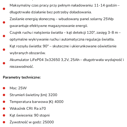
Maksymalny czas pracy przy pełnym naładowaniu: 11-14 godzin –
długotrwałe działanie bez potrzeby doładowania.
Zasilanie energią słoneczną – wbudowany panel solarny 25Wp
gwarantuje efektywne magazynowanie energii.
Czujnik ruchu i natężenia światła – kąt detekcji 120°, zasięg 3-8 m –
optymalne wykrywanie ruchu i automatyczna regulacja światła.
Kąt rozsyłu światła: 90° – skuteczne i ukierunkowane oświetlenie
wybranych obszarów.
Akumulator LiFeP04 3x32650 3,2V, 25Ah – długotrwała wydajność i
niezawodność.
Parametry techniczne:
Moc: 25W
Strumień świetlny |lm|: 3200
Temperatura barwowa |K|: 4000
Wskaźnik CRI: Ra ≥70
Kąt świecenia: 90 stopni
Żywotność w godz: 25000