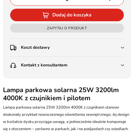
Dodaj do koszyka
ZAPYTAJ O PRODUKT
Koszt dostawy
Przedpłata:
Kontakt z konsultantem
Poczta Polska Kurier 48H - 11 zł
Kurier GLS - 15 zł
Przesyłka Gabarytowa - 30 zł
LEDSTYL.pl
Darmowa dostawa już od 500 zł
Batalionów Chłopskich 12, 94-058 Łódź
Lampa parkowa solarna 25W 3200lm
(od 1000 zł dla gabarytów, nie dotyczy produktów 3m)
4000K z czujnikiem i pilotem
506 336 320
Pobranie:
Lampa parkowa solarna 25W 3200lm 4000K z czujnikiem stanowi
Poczta Polska Kurier 48H - 16 zł
kontakt@ledstyl.pl
Kurier GLS - 20 zł
doskonały przykład nowoczesnego oświetlenia zewnętrznego. Jej design
Przesyłka Gabarytowa - 35 zł
w kształcie dysku przyciąga uwagę, a jednocześnie idealnie komponuje
się z otoczeniem – zarówno w parkach, jak i na podjazdach czy osiedlach.