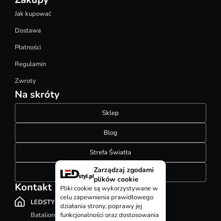
Jak kupować
Dostawa
Płatności
Regulamin
Zwroty
Na skróty
Sklep
Blog
Strefa Światła
Zarządzaj zgodami
Konfigurator szynoprzewodów
plików cookie
Kontakt
Pliki cookie są wykorzystywane w
celu zapewnienia prawidłowego
LEDSTYL.pl
działania strony, poprawy jej
Batalionów Chłopskich 12, 94-058 Łódź
funkcjonalności oraz dostosowania