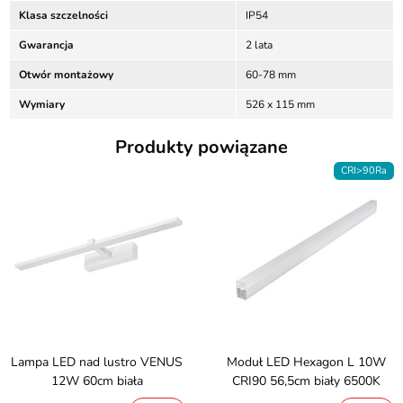
Klasa szczelności
IP54
Gwarancja
2 lata
Otwór montażowy
60-78 mm
Wymiary
526 x 115 mm
Produkty powiązane
CRI>90Ra
Lampa LED nad lustro VENUS
Moduł LED Hexagon L 10W
12W 60cm biała
CRI90 56,5cm biały 6500K