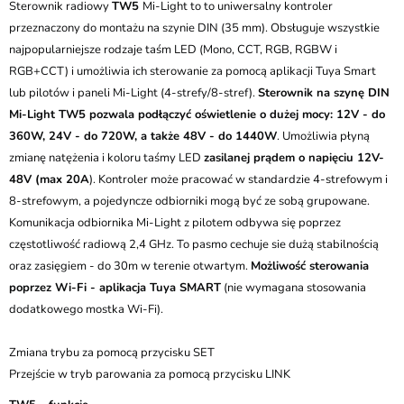
Sterownik radiowy
TW5
Mi-Light to to uniwersalny kontroler
przeznaczony do montażu na szynie DIN (35 mm). Obsługuje wszystkie
najpopularniejsze rodzaje taśm LED (Mono, CCT, RGB, RGBW i
RGB+CCT) i umożliwia ich sterowanie za pomocą aplikacji Tuya Smart
lub pilotów i paneli Mi-Light (4-strefy/8-stref).
Sterownik na szynę DIN
Mi-Light TW5 pozwala podłączyć oświetlenie o dużej mocy: 12V - do
360W, 24V - do 720W, a także 48V - do 1440W
. Umożliwia płyną
zmianę natężenia i koloru taśmy LED
zasilanej prądem o napięciu 12V-
48V (max 20A
). Kontroler może pracować w standardzie 4-strefowym i
8-strefowym, a pojedyncze odbiorniki mogą być ze sobą grupowane.
Komunikacja odbiornika Mi-Light z pilotem odbywa się poprzez
częstotliwość radiową 2,4 GHz. To pasmo cechuje sie dużą stabilnością
oraz zasięgiem - do 30m w terenie otwartym.
Możliwość sterowania
poprzez Wi-Fi - aplikacja Tuya SMART
(nie wymagana stosowania
dodatkowego mostka Wi-Fi).
Zmiana trybu za pomocą przycisku SET
Przejście w tryb parowania za pomocą przycisku LINK