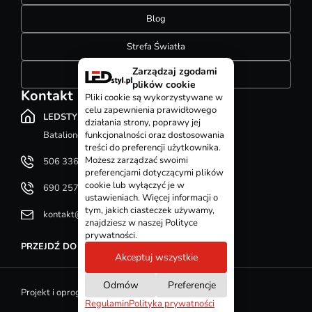
Blog
Strefa Światła
Zarządzaj zgodami
Konfigurator szynoprzewodów
plików cookie
Kontakt
Pliki cookie są wykorzystywane w
celu zapewnienia prawidłowego
LEDSTYL.pl
działania strony, poprawy jej
Batalionów Chłopskich 12, 94-058 Łódź
funkcjonalności oraz dostosowania
treści do preferencji użytkownika.
Możesz zarządzać swoimi
506 336 320
preferencjami dotyczącymi plików
cookie lub wyłączyć je w
690 257 092
ustawieniach. Więcej informacji o
tym, jakich ciasteczek używamy,
kontakt@ledstyl.pl
znajdziesz w naszej Polityce
prywatności.
PRZEJDŹ DO DZIAŁU KONTAKT
Akceptuj wszystkie
Odmów
Preferencje
Projekt i oprogramowanie sklepu - GOshop
Regulamin
Polityka prywatności