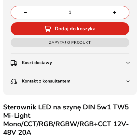
Dodaj do koszyka
ZAPYTAJ O PRODUKT
Koszt dostawy
Przedpłata:
Kontakt z konsultantem
Poczta Polska Kurier 48H - 11 zł
Kurier GLS - 15 zł
Przesyłka Gabarytowa - 30 zł
LEDSTYL.pl
Darmowa dostawa już od 500 zł
Batalionów Chłopskich 12, 94-058 Łódź
Sterownik LED na szynę DIN 5w1 TW5
(od 1000 zł dla gabarytów, nie dotyczy produktów 3m)
Mi-Light
506 336 320
Pobranie:
Mono/CCT/RGB/RGBW/RGB+CCT 12V-
Poczta Polska Kurier 48H - 16 zł
kontakt@ledstyl.pl
48V 20A
Kurier GLS - 20 zł
Przesyłka Gabarytowa - 35 zł