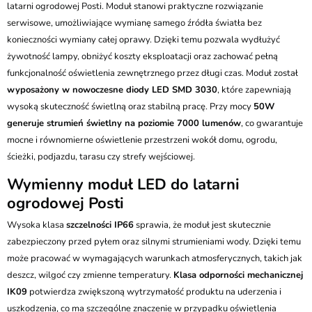
Kurier GLS - 20 zł
latarni ogrodowej Posti. Moduł stanowi praktyczne rozwiązanie
Przesyłka Gabarytowa - 35 zł
serwisowe, umożliwiające wymianę samego źródła światła bez
konieczności wymiany całej oprawy. Dzięki temu pozwala wydłużyć
żywotność lampy, obniżyć koszty eksploatacji oraz zachować pełną
funkcjonalność oświetlenia zewnętrznego przez długi czas. Moduł został
wyposażony w nowoczesne diody LED SMD 3030
, które zapewniają
wysoką skuteczność świetlną oraz stabilną pracę. Przy mocy
50W
generuje strumień świetlny na poziomie 7000 lumenów
, co gwarantuje
mocne i równomierne oświetlenie przestrzeni wokół domu, ogrodu,
ścieżki, podjazdu, tarasu czy strefy wejściowej.
Wymienny moduł LED do latarni
ogrodowej Posti
Wysoka klasa
szczelności IP66
sprawia, że moduł jest skutecznie
zabezpieczony przed pyłem oraz silnymi strumieniami wody. Dzięki temu
może pracować w wymagających warunkach atmosferycznych, takich jak
deszcz, wilgoć czy zmienne temperatury.
Klasa odporności mechanicznej
IK09
potwierdza zwiększoną wytrzymałość produktu na uderzenia i
uszkodzenia, co ma szczególne znaczenie w przypadku oświetlenia