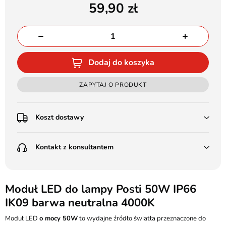
59,90
Dodaj do koszyka
ZAPYTAJ O PRODUKT
Koszt dostawy
Przedpłata:
Kontakt z konsultantem
Poczta Polska Kurier 48H - 11 zł
Kurier GLS - 15 zł
Przesyłka Gabarytowa - 30 zł
LEDSTYL.pl
Darmowa dostawa już od 500 zł
Batalionów Chłopskich 12, 94-058 Łódź
Moduł LED do lampy Posti 50W IP66
(od 1000 zł dla gabarytów, nie dotyczy produktów 3m)
IK09 barwa neutralna 4000K
506 336 320
Pobranie:
Moduł LED
Poczta Polska Kurier 48H - 16 zł
o mocy 50W
to wydajne źródło światła przeznaczone do
kontakt@ledstyl.pl