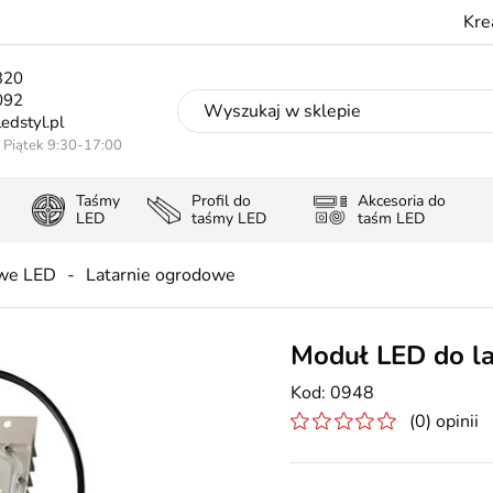
Kre
320
092
edstyl.pl
- Piątek 9:30-17:00
Taśmy
Profil do
Akcesoria do
LED
taśmy LED
taśm LED
we LED
Latarnie ogrodowe
Moduł LED do l
0948
(0) opinii