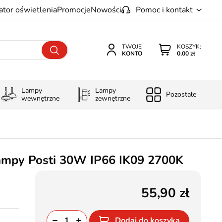
ator oświetlenia
Promocje
Nowości
Pomoc i kontakt
TWOJE
KOSZYK:
KONTO
0,00 zł
Lampy
Lampy
Pozostałe
wewnętrzne
zewnętrzne
ampy Posti 30W IP66 IK09 2700K
55,90
Dodaj do koszyka