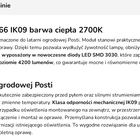
inie
66 IK09 barwa ciepła 2700K
znaczone do latarni ogrodowej Posti. Moduł stanowi praktycz
prawy. Dzięki temu pozwala wydłużyć żywotność lampy, obniżyć
ł
wyposażony w nowoczesne diody LED SMD 3030
, które z
poziomie 4200 lumenów
, co gwarantuje mocne i równomierne o
grodowej Posti
skutecznie zabezpieczony przed pyłem oraz silnymi strumieni
zy zmienne temperatury.
Klasa odporności mechanicznej IK09
p
 przypadku oświetlenia montowanego na zewnątrz, w przestrze
dłączenie i montaż w oprawie. Przemyślana konstrukcja pozwa
nizacji istniejącego oświetlenia. To wygodne rozwiązanie dla 
pletną oprawę.