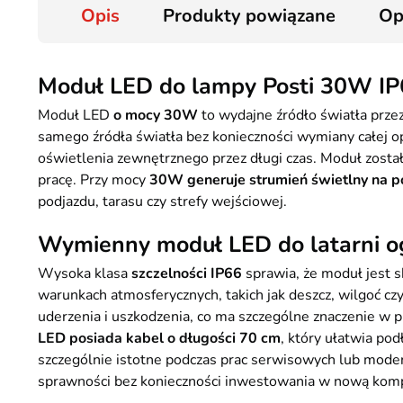
Opis
Produkty powiązane
Op
Moduł LED do lampy Posti 30W IP
Moduł LED
o mocy 30W
to wydajne źródło światła prze
samego źródła światła bez konieczności wymiany całej o
oświetlenia zewnętrznego przez długi czas. Moduł zosta
pracę. Przy mocy
30W generuje strumień świetlny na 
podjazdu, tarasu czy strefy wejściowej.
Wymienny moduł LED do latarni o
Wysoka klasa
szczelności IP66
sprawia, że moduł jest 
warunkach atmosferycznych, takich jak deszcz, wilgoć c
uderzenia i uszkodzenia, co ma szczególne znaczenie w
LED posiada kabel o długości 70 cm
, który ułatwia po
szczególnie istotne podczas prac serwisowych lub moder
sprawności bez konieczności inwestowania w nową kom