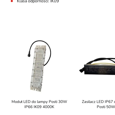
Klasa odporności: IK09
Moduł LED do lampy Posti 30W
Zasilacz LED IP67 do lampy
IP66 IK09 4000K
Posti 50