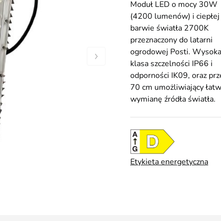
Moduł LED o mocy 30W
(4200 lumenów) i ciepłej
barwie światła 2700K
przeznaczony do latarni
ogrodowej Posti. Wysok
klasa szczelności IP66 i
odporności IK09, oraz pr
70 cm umożliwiający łat
wymianę źródła światła.
Etykieta energetyczna