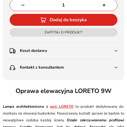
Dodaj do koszyka
ZAPYTAJ O PRODUKT
Koszt dostawy
Przedpłata:
Kontakt z konsultantem
Poczta Polska Kurier 48H - 11 zł
Kurier GLS - 15 zł
Przesyłka Gabarytowa - 30 zł
LEDSTYL.pl
Darmowa dostawa już od 500 zł
Batalionów Chłopskich 12, 94-058 Łódź
Oprawa elewacyjna LORETO 9W
(od 1000 zł dla gabarytów, nie dotyczy produktów 3m)
506 336 320
Pobranie:
Lampa architektoniczna z
serii L
ORETO
to produkt dedykowany do
Poczta Polska Kurier 48H - 16 zł
kontakt@ledstyl.pl
Kurier GLS - 20 zł
montażu na elewacji budynków. Nowoczesny kształt sprawi że będzie to
Przesyłka Gabarytowa - 35 zł
niewątpliwa ozdoba każdej ściany.
Dzięki zakrzywionemu profilowi