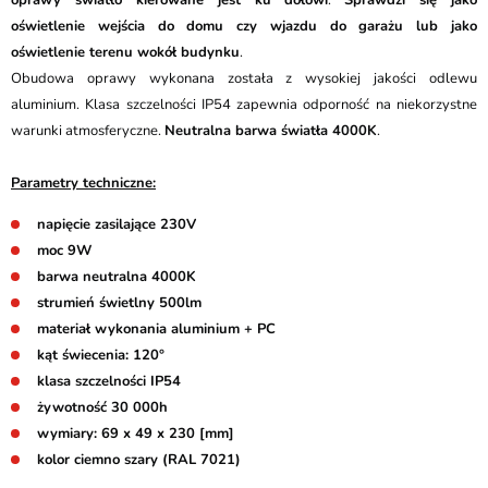
oprawy światło kierowane jest ku dołowi
.
Sprawdzi się jako
oświetlenie wejścia do domu czy wjazdu do garażu lub jako
oświetlenie terenu wokół budynku
.
Obudowa oprawy wykonana została z wysokiej jakości odlewu
aluminium. Klasa szczelności IP54 zapewnia odporność na niekorzystne
warunki atmosferyczne.
Neutralna barwa światła 4000K
.
Parametry techniczne:
napięcie zasilające 230V
moc 9W
barwa neutralna 4000K
strumień świetlny 500lm
materiał wykonania aluminium + PC
kąt świecenia: 120°
klasa szczelności IP54
żywotność 30 000h
wymiary: 69 x 49 x 230 [mm]
kolor ciemno szary (RAL 7021)