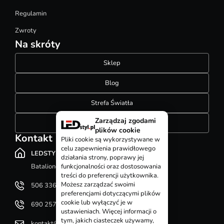
Regulamin
Zwroty
Na skróty
Sklep
Blog
Strefa Światła
Zarządzaj zgodami
Konfigurator szynoprzewodów
plików cookie
Kontakt
Pliki cookie są wykorzystywane w
celu zapewnienia prawidłowego
LEDSTYL.pl
działania strony, poprawy jej
Batalionów Chłopskich 12, 94-058 Łódź
funkcjonalności oraz dostosowania
treści do preferencji użytkownika.
Możesz zarządzać swoimi
506 336 320
preferencjami dotyczącymi plików
cookie lub wyłączyć je w
690 257 092
ustawieniach. Więcej informacji o
tym, jakich ciasteczek używamy,
kontakt@ledstyl.pl