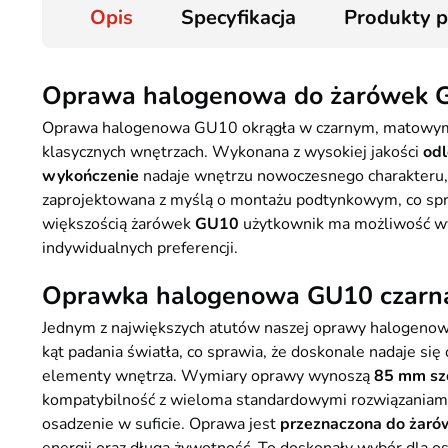
Opis
Specyfikacja
Produkty 
Oprawa halogenowa do żarówek G
Oprawa halogenowa GU10 okrągła w czarnym, matowym odc
klasycznych wnętrzach. Wykonana z wysokiej jakości
od
wykończenie
nadaje wnętrzu nowoczesnego charakteru, a
zaprojektowana z myślą o montażu podtynkowym, co sprawia
większością żarówek
GU10
użytkownik ma możliwość wy
indywidualnych preferencji.
Oprawka halogenowa GU10 czarna
Jednym z największych atutów naszej oprawy halogenow
kąt padania światła, co sprawia, że doskonale nadaje się
elementy wnętrza. Wymiary oprawy wynoszą
85 mm sz
kompatybilność z wieloma standardowymi rozwiązaniam
osadzenie w suficie. Oprawa jest
przeznaczona do żaró