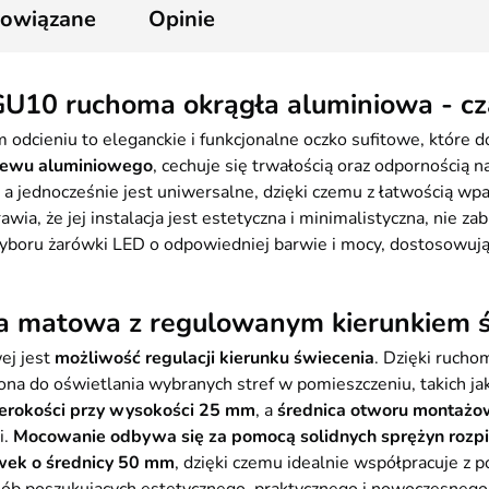
powiązane
Opinie
U10 ruchoma okrągła aluminiowa - cz
ieniu to eleganckie i funkcjonalne oczko sufitowe, które do
lewu aluminiowego
, cechuje się trwałością oraz odpornością 
 jednocześnie jest uniwersalne, dzięki czemu z łatwością wpa
, że jej instalacja jest estetyczna i minimalistyczna, nie zab
boru żarówki LED o odpowiedniej barwie i mocy, dostosowując
 matowa z regulowanym kierunkiem 
ej jest
możliwość regulacji kierunku świecenia
. Dzięki rucho
 ona do oświetlania wybranych stref w pomieszczeniu, takich jak
erokości przy wysokości 25 mm
, a
średnica otworu montaż
i.
Mocowanie odbywa się za pomocą solidnych sprężyn rozpi
wek o średnicy 50 mm
, dzięki czemu idealnie współpracuje z