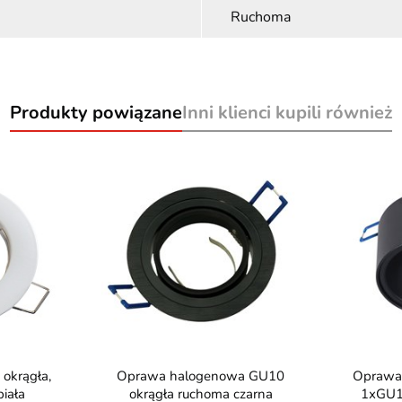
Ruchoma
Produkty powiązane
Inni klienci kupili również
Oprawa halogenowa GU10
Oprawa wpuszczana Bella
biała
okrągła ruchoma czarna
1xGU1