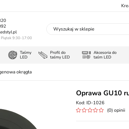
Kre
320
092
edstyl.pl
- Piątek 9:30-17:00
Taśmy
Profil do
Akcesoria do
LED
taśmy LED
taśm LED
genowa okrągła
Oprawa GU10 ru
ID-1026
(0) opinii