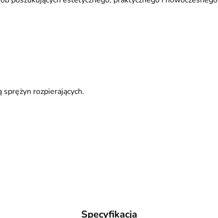
osób poszukujących estetycznego, praktycznego i nowoczesnego
sprężyn rozpierających.
Specyfikacja