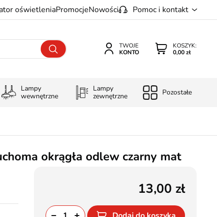
ator oświetlenia
Promocje
Nowości
Pomoc i kontakt
TWOJE
KOSZYK:
KONTO
0,00 zł
Lampy
Lampy
Pozostałe
wewnętrzne
zewnętrzne
choma okrągła odlew czarny mat
13,00
Dodaj do koszyka