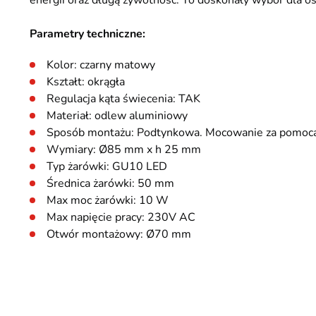
energii oraz długą żywotność. To doskonały wybór dla 
Parametry techniczne:
Kolor: czarny matowy
Kształt: okrągła
Regulacja kąta świecenia: TAK
Materiał: odlew aluminiowy
Sposób montażu: Podtynkowa. Mocowanie za pomocą 
Wymiary: Ø85 mm x h 25 mm
Typ żarówki: GU10 LED
Średnica żarówki: 50 mm
Max moc żarówki: 10 W
Max napięcie pracy: 230V AC
Otwór montażowy: Ø70 mm