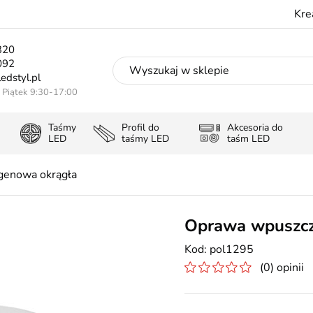
Kre
320
092
edstyl.pl
- Piątek 9:30-17:00
Taśmy
Profil do
Akcesoria do
LED
taśmy LED
taśm LED
genowa okrągła
Oprawa wpuszcz
pol1295
(0) opinii