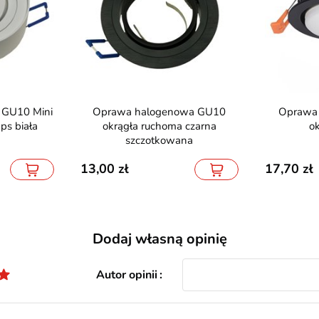
Oprawa halogenowa GU10
Oprawa wpuszczana GX53
ps biała
okrągła ruchoma czarna
o
szczotkowana
13,00
17,70
Dodaj własną opinię
Autor opinii