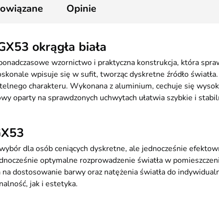
powiązane
Opinie
X53 okrągła biała
ponadczasowe wzornictwo i praktyczna konstrukcja, która spra
oskonale wpisuje się w sufit, tworząc dyskretne źródło światła
ubtelnego charakteru. Wykonana z aluminium, cechuje się wysok
 oparty na sprawdzonych uchwytach ułatwia szybkie i stabilne
GX53
bór dla osób ceniących dyskretne, ale jednocześnie efektowne
jednocześnie optymalne rozprowadzenie światła w pomieszcze
na dostosowanie barwy oraz natężenia światła do indywidualn
nalność, jak i estetyka.