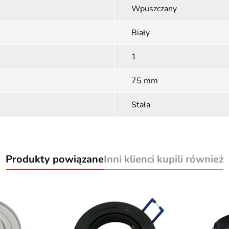
Wpuszczany
Biały
1
75 mm
Stała
Produkty powiązane
Inni klienci kupili również