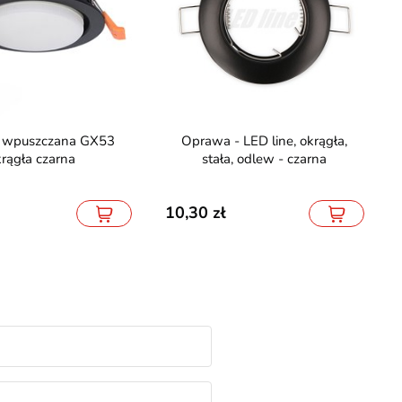
Oprawa - LED line, okrągła,
krągła czarna
stała, odlew - czarna
10,30