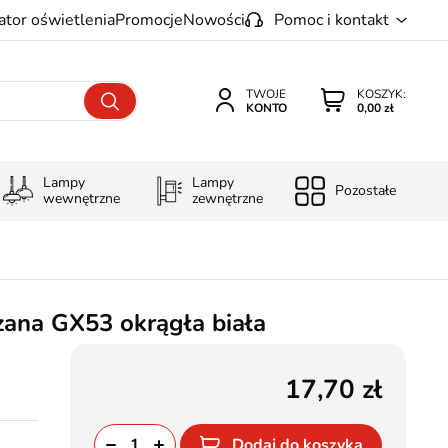
ator oświetlenia
Promocje
Nowości
Pomoc i kontakt
TWOJE
KOSZYK:
KONTO
0,00 zł
Lampy
Lampy
Pozostałe
wewnętrzne
zewnętrzne
ana GX53 okrągła biała
17,70
Dodaj do koszyka