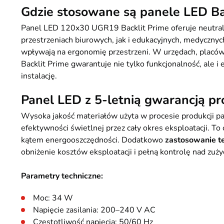
Gdzie stosowane są panele LED Ba
Panel LED 120x30 UGR19 Backlit Prime oferuje neutra
przestrzeniach biurowych, jak i edukacyjnych, medycznyc
wpływają na ergonomię przestrzeni. W urzędach, placówk
Backlit Prime gwarantuje nie tylko funkcjonalność, ale i 
instalację.
Panel LED z 5-letnią gwarancją p
Wysoka jakość materiałów użyta w procesie produkcji pa
efektywności świetlnej przez cały okres eksploatacji. T
kątem energooszczędności. Dodatkowo
zastosowanie t
obniżenie kosztów eksploatacji i pełną kontrolę nad zuży
Parametry techniczne:
Moc: 34 W
Napięcie zasilania: 200–240 V AC
Częstotliwość napięcia: 50/60 Hz