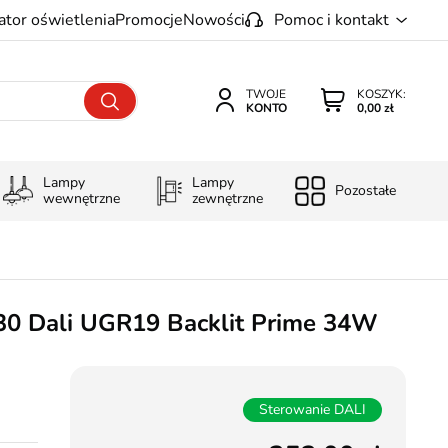
ator oświetlenia
Promocje
Nowości
Pomoc i kontakt
TWOJE
KOSZYK:
KONTO
0,00 zł
Lampy
Lampy
Pozostałe
wewnętrzne
zewnętrzne
30 Dali UGR19 Backlit Prime 34W
Sterowanie DALI