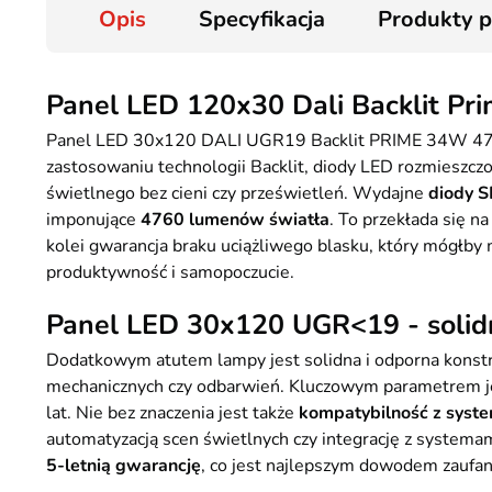
Opis
Specyfikacja
Produkty 
Panel LED 120x30 Dali Backlit P
Panel LED 30x120 DALI UGR19 Backlit PRIME 34W 4760l
zastosowaniu technologii Backlit, diody LED rozmieszcz
świetlnego bez cieni czy prześwietleń. Wydajne
diody 
imponujące
4760 lumenów światła
. To przekłada się 
kolei gwarancja braku uciążliwego blasku, który mógłby
produktywność i samopoczucie.
Panel LED 30x120 UGR<19 - solidn
Dodatkowym atutem lampy jest solidna i odporna konstr
mechanicznych czy odbarwień. Kluczowym parametrem j
lat. Nie bez znaczenia jest także
kompatybilność z sys
automatyzacją scen świetlnych czy integrację z systema
5-letnią gwarancję
, co jest najlepszym dowodem zaufani