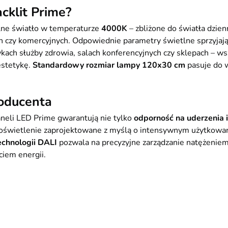
cklit Prime?
lne światło w temperaturze
4000K
– zbliżone do światła dzie
h czy komercyjnych. Odpowiednie parametry świetlne sprzyjają
ach służby zdrowia, salach konferencyjnych czy sklepach – ws
estetykę.
Standardowy rozmiar lampy 120x30 cm
pasuje do w
roducenta
neli LED Prime gwarantują nie tylko
odporność na uderzenia 
o oświetlenie zaprojektowane z myślą o intensywnym użytkowan
echnologii DALI
pozwala na precyzyjne zarządzanie natężeniem 
ciem energii.