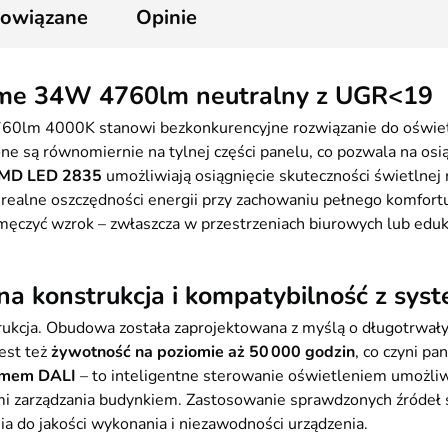
2
powiązane
Opinie
rime 34W 4760lm neutralny z UGR<19
m 4000K stanowi bezkonkurencyjne rozwiązanie do oświetle
one są równomiernie na tylnej części panelu, co pozwala na o
SMD LED 2835
umożliwiają osiągnięcie skuteczności świetlnej
na realne oszczędności energii przy zachowaniu pełnego komfo
 męczyć wzrok – zwłaszcza w przestrzeniach biurowych lub edu
a konstrukcja i kompatybilność z sys
ukcja. Obudowa została zaprojektowana z myślą o długotrwały
est też
żywotność na poziomie aż 50 000 godzin
, co czyni p
temem DALI
– to inteligentne sterowanie oświetleniem umożli
mi zarządzania budynkiem. Zastosowanie sprawdzonych źródeł ś
a do jakości wykonania i niezawodności urządzenia.