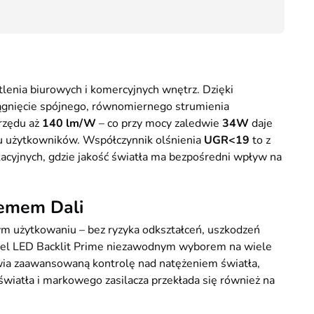
Kurier GLS - 20 zł
52,00
Przesyłka Gabarytowa - 35 zł
nia biurowych i komercyjnych wnętrz. Dzięki
siągnięcie spójnego, równomiernego strumienia
 rzędu aż
140 lm/W
– co przy mocy zaledwie
34W
daje
rtu użytkowników. Współczynnik olśnienia
UGR<19
to z
kacyjnych, gdzie jakość światła ma bezpośredni wpływ na
temem Dali
m użytkowaniu – bez ryzyka odkształceń, uszkodzeń
anel LED Backlit Prime niezawodnym wyborem na wiele
wia zaawansowaną kontrolę nad natężeniem światła,
wiatła i markowego zasilacza przekłada się również na