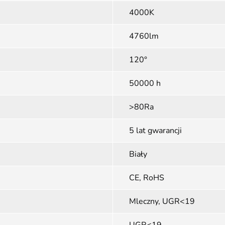
4000K
4760lm
120°
50000 h
>80Ra
5 lat gwarancji
Biały
CE, RoHS
Mleczny, UGR<19