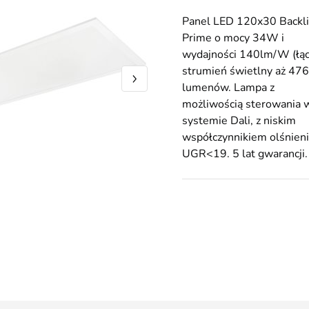
Panel LED 120x30 Backli
Prime o mocy 34W i
wydajności 140lm/W (łą
strumień świetlny aż 47
lumenów. Lampa z
możliwością sterowania 
systemie Dali, z niskim
współczynnikiem olśnien
UGR<19. 5 lat gwarancji.