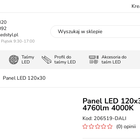
Kre
320
092
edstyl.pl
- Piątek 9:30-17:00
Taśmy
Profil do
Akcesoria do
LED
taśmy LED
taśm LED
Panel LED 120x30
Panel LED 120x
4760lm 4000K
206519-DALI
(0) opinii