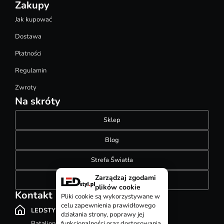
Zakupy
Jak kupować
Dostawa
Płatności
Regulamin
Zwroty
Na skróty
Sklep
Blog
Strefa Światła
Zarządzaj zgodami
Konfigurator szynoprzewodów
plików cookie
Kontakt
Pliki cookie są wykorzystywane w
celu zapewnienia prawidłowego
LEDSTYL.pl
działania strony, poprawy jej
Batalionów Chłopskich 12, 94-058 Łódź
funkcjonalności oraz dostosowania