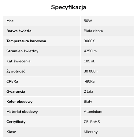
Specyfikacja
Moc
50W
Barwa światła
Biała ciepła
Temperatura barwowa
3000K
Strumień świetlny
4250lm
Kąt świecenia
105 st.
Żywotność
30 000h
CRI/Ra
>80Ra
Gwarancja
2 lata
Kolor obudowy
Biały
Materiał obudowy
Aluminium
Certyfikaty
CE, RoHS
Klosz
Mleczny