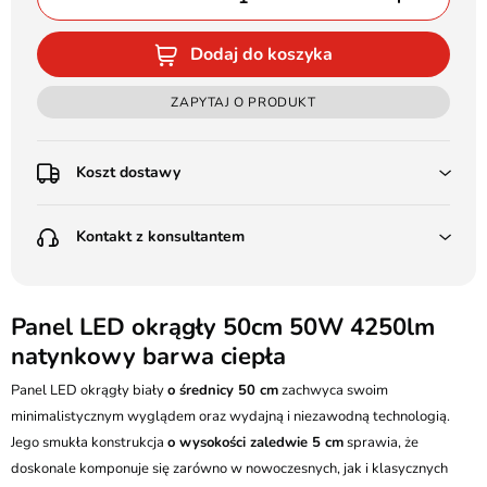
Dodaj do koszyka
ZAPYTAJ O PRODUKT
Koszt dostawy
Przedpłata:
Kontakt z konsultantem
Poczta Polska Kurier 48H - 11 zł
Kurier GLS - 15 zł
Przesyłka Gabarytowa - 30 zł
LEDSTYL.pl
Darmowa dostawa już od 500 zł
Batalionów Chłopskich 12, 94-058 Łódź
Panel LED okrągły 50cm 50W 4250lm
(od 1000 zł dla gabarytów, nie dotyczy produktów 3m)
natynkowy barwa ciepła
506 336 320
Pobranie:
Panel LED okrągły biały
Poczta Polska Kurier 48H - 16 zł
o średnicy 50 cm
zachwyca swoim
kontakt@ledstyl.pl
Kurier GLS - 20 zł
minimalistycznym wyglądem oraz wydajną i niezawodną technologią.
Przesyłka Gabarytowa - 35 zł
Jego smukła konstrukcja
o wysokości zaledwie 5 cm
sprawia, że
doskonale komponuje się zarówno w nowoczesnych, jak i klasycznych