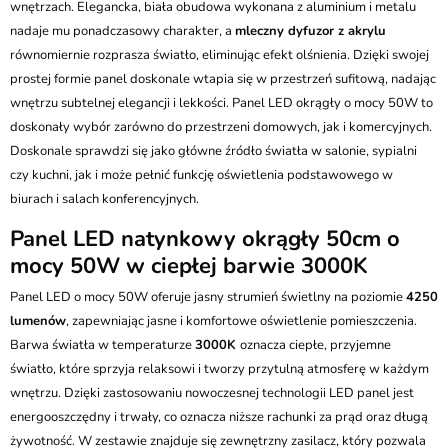
wnętrzach. Elegancka, biała obudowa wykonana z aluminium i metalu
nadaje mu ponadczasowy charakter, a
mleczny dyfuzor z akrylu
równomiernie rozprasza światło, eliminując efekt olśnienia. Dzięki swojej
prostej formie panel doskonale wtapia się w przestrzeń sufitową, nadając
wnętrzu subtelnej elegancji i lekkości. Panel LED okrągły o mocy 50W to
doskonały wybór zarówno do przestrzeni domowych, jak i komercyjnych.
Doskonale sprawdzi się jako główne źródło światła w salonie, sypialni
czy kuchni, jak i może pełnić funkcję oświetlenia podstawowego w
biurach i salach konferencyjnych.
Panel LED natynkowy okrągły 50cm o
mocy 50W w ciepłej barwie 3000K
Panel LED o mocy 50W oferuje jasny strumień świetlny na poziomie
4250
lumenów
, zapewniając jasne i komfortowe oświetlenie pomieszczenia.
Barwa światła w temperaturze
3000K
oznacza ciepłe, przyjemne
światło, które sprzyja relaksowi i tworzy przytulną atmosferę w każdym
wnętrzu. Dzięki zastosowaniu nowoczesnej technologii LED panel jest
energooszczędny i trwały, co oznacza niższe rachunki za prąd oraz długą
żywotność. W zestawie znajduje się zewnętrzny zasilacz, który pozwala