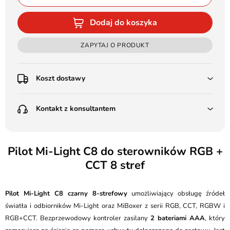
Dodaj do koszyka
ZAPYTAJ O PRODUKT
Koszt dostawy
Przedpłata:
Kontakt z konsultantem
Poczta Polska Kurier 48H - 11 zł
Kurier GLS - 15 zł
Przesyłka Gabarytowa - 30 zł
LEDSTYL.pl
Darmowa dostawa już od 500 zł
Batalionów Chłopskich 12, 94-058 Łódź
Pilot Mi-Light C8 do sterowników RGB +
(od 1000 zł dla gabarytów, nie dotyczy produktów 3m)
CCT 8 stref
506 336 320
Pobranie:
Poczta Polska Kurier 48H - 16 zł
kontakt@ledstyl.pl
Kurier GLS - 20 zł
Pilot Mi-Light C8 czarny 8-strefowy
umożliwiający obsługę źródeł
Przesyłka Gabarytowa - 35 zł
światła i odbiorników Mi-Light oraz MiBoxer z serii RGB, CCT, RGBW i
RGB+CCT. Bezprzewodowy kontroler zasilany
2 bateriami AAA
, który