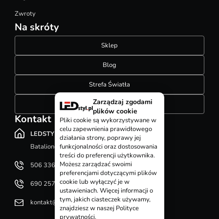
Zwroty
Na skróty
Sklep
Blog
Strefa Światła
Zarządzaj zgodami
Konfigurator szynoprzewodów
plików cookie
Kontakt
Pliki cookie są wykorzystywane w
celu zapewnienia prawidłowego
LEDSTYL.pl
działania strony, poprawy jej
Batalionów Chłopskich 12, 94-058 Łódź
funkcjonalności oraz dostosowania
treści do preferencji użytkownika.
Możesz zarządzać swoimi
506 336 320
preferencjami dotyczącymi plików
cookie lub wyłączyć je w
690 257 092
ustawieniach. Więcej informacji o
tym, jakich ciasteczek używamy,
kontakt@ledstyl.pl
znajdziesz w naszej Polityce
prywatności.