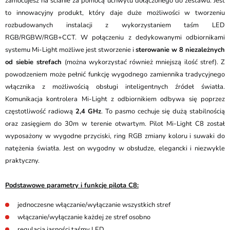
zamocujesz na ścianie za pomocą uchwytu dołączonego do zestawu. Jest
to innowacyjny produkt, który daje duże możliwości w tworzeniu
rozbudowanych instalacji z wykorzystaniem taśm LED
RGB/RGBW/RGB+CCT. W połączeniu z dedykowanymi odbiornikami
systemu Mi-Light możliwe jest stworzenie i
sterowanie w 8 niezależnych
od siebie strefach
(można wykorzystać również mniejszą ilość stref). Z
powodzeniem może pełnić funkcję wygodnego zamiennika tradycyjnego
włącznika z możliwością obsługi inteligentnych źródeł światła.
Komunikacja kontrolera Mi-Light z odbiornikiem odbywa się poprzez
częstotliwość radiową
2,4 GHz
. To pasmo cechuje się dużą stabilnością
oraz zasięgiem do 30m w terenie otwartym. Pilot Mi-Light C8 został
wyposażony w wygodne przyciski, ring RGB zmiany koloru i suwaki do
natężenia światła. Jest on wygodny w obsłudze, elegancki i niezwykle
praktyczny.
Podstawowe parametry i funkcje pilota C8:
jednoczesne włączanie/wyłączanie wszystkich stref
włączanie/wyłączanie każdej ze stref osobno
regulacja jasności taśmy LED