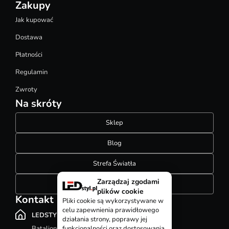
Zakupy
Jak kupować
Dostawa
Płatności
Regulamin
Zwroty
Na skróty
Sklep
Blog
Strefa Światła
Zarządzaj zgodami
Konfigurator szynoprzewodów
plików cookie
Kontakt
Pliki cookie są wykorzystywane w
celu zapewnienia prawidłowego
LEDSTYL.pl
działania strony, poprawy jej
Batalionów Chłopskich 12, 94-058 Łódź
funkcjonalności oraz dostosowania