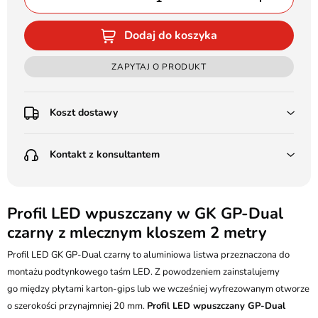
Dodaj do koszyka
ZAPYTAJ O PRODUKT
Koszt dostawy
Przedpłata:
Kontakt z konsultantem
Poczta Polska Kurier 48H - 11 zł
Kurier GLS - 15 zł
Przesyłka Gabarytowa - 30 zł
LEDSTYL.pl
Darmowa dostawa już od 500 zł
Batalionów Chłopskich 12, 94-058 Łódź
Profil LED wpuszczany w GK GP-Dual
(od 1000 zł dla gabarytów, nie dotyczy produktów 3m)
czarny z mlecznym kloszem 2 metry
506 336 320
Pobranie:
Profil LED GK GP-Dual czarny to aluminiowa listwa przeznaczona do
Poczta Polska Kurier 48H - 16 zł
kontakt@ledstyl.pl
Kurier GLS - 20 zł
montażu podtynkowego taśm LED. Z powodzeniem zainstalujemy
Przesyłka Gabarytowa - 35 zł
go między płytami karton-gips lub we wcześniej wyfrezowanym otworze
o szerokości przynajmniej 20 mm.
Profil LED wpuszczany GP-Dual