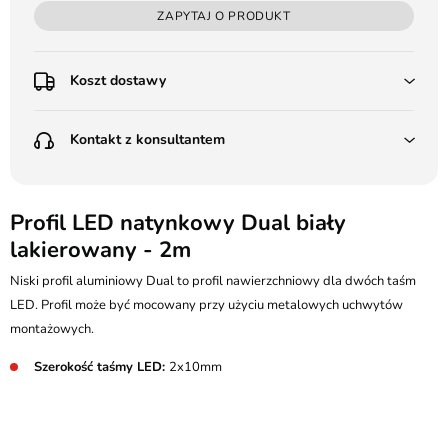
ZAPYTAJ O PRODUKT
Koszt dostawy
Przedpłata:
Kontakt z konsultantem
Poczta Polska Kurier 48H - 11 zł
Kurier GLS - 15 zł
Przesyłka Gabarytowa - 30 zł
LEDSTYL.pl
Darmowa dostawa już od 500 zł
Batalionów Chłopskich 12, 94-058 Łódź
Profil LED natynkowy Dual biały
(od 1000 zł dla gabarytów, nie dotyczy produktów 3m)
lakierowany - 2m
506 336 320
Pobranie:
Niski profil aluminiowy Dual to profil nawierzchniowy dla dwóch taśm
Poczta Polska Kurier 48H - 16 zł
kontakt@ledstyl.pl
Kurier GLS - 20 zł
LED. Profil może być mocowany przy użyciu metalowych uchwytów
Przesyłka Gabarytowa - 35 zł
montażowych.
Szerokość taśmy LED:
2x10mm