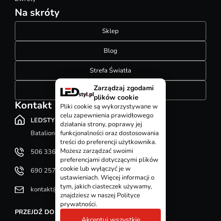
Na skróty
Sklep
Blog
Strefa Światła
Zarządzaj zgodami
Konfigurator szynoprzewodów
plików cookie
Kontakt
Pliki cookie są wykorzystywane w
celu zapewnienia prawidłowego
LEDSTYL.pl
działania strony, poprawy jej
Batalionów Chłopskich 12, 94-058 Łódź
funkcjonalności oraz dostosowania
treści do preferencji użytkownika.
Możesz zarządzać swoimi
506 336 320
preferencjami dotyczącymi plików
cookie lub wyłączyć je w
690 257 092
ustawieniach. Więcej informacji o
tym, jakich ciasteczek używamy,
kontakt@ledstyl.pl
znajdziesz w naszej Polityce
prywatności.
PRZEJDŹ DO DZIAŁU KONTAKT
Akceptuj wszystkie