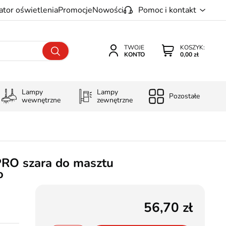
ator oświetlenia
Promocje
Nowości
Pomoc i kontakt
TWOJE
KOSZYK:
KONTO
0,00 zł
Lampy
Lampy
Pozostałe
wewnętrzne
zewnętrzne
PRO szara do masztu
o
56,70