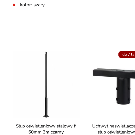
kolor: szary
do 7 la
Słup oświetleniowy stalowy fi
Uchwyt naświetlacza czarny na
60mm 3m czarny
słup oświetlenio