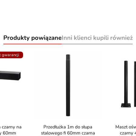
Produkty powiązane
Inni klienci kupili również
t gwarancji
Przedłużka 1m do słupa
Maszt oświetleniowy składany
wy 60mm
stalowego fi 60mm czarna
czarny