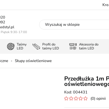
Kre
320
092
edstyl.pl
- Piątek 9:30-17:00
Taśmy
Profil do
Akcesoria do
LED
taśmy LED
taśm LED
iczne
Słupy oświetleniowe
Przedłużka 1m 
oświetlenioweg
004431
(0) opinii