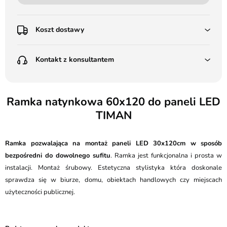
Koszt dostawy
Przedpłata:
Kontakt z konsultantem
Poczta Polska Kurier 48H - 11 zł
Kurier GLS - 15 zł
Przesyłka Gabarytowa - 30 zł
LEDSTYL.pl
Darmowa dostawa już od 500 zł
Batalionów Chłopskich 12, 94-058 Łódź
Ramka natynkowa 60x120 do paneli LED
(od 1000 zł dla gabarytów, nie dotyczy produktów 3m)
TIMAN
506 336 320
Pobranie:
Poczta Polska Kurier 48H - 16 zł
kontakt@ledstyl.pl
Kurier GLS - 20 zł
Ramka pozwalająca na montaż paneli LED 30x120cm w sposób
Przesyłka Gabarytowa - 35 zł
bezpośredni do dowolnego sufitu
. Ramka jest funkcjonalna i prosta w
instalacji. Montaż śrubowy. Estetyczna stylistyka która doskonale
sprawdza się w biurze, domu, obiektach handlowych czy miejscach
użyteczności publicznej.