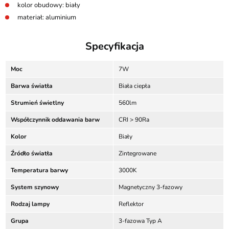
kolor obudowy: biały
materiał: aluminium
Specyfikacja
Moc
7W
Barwa światła
Biała ciepła
Strumień świetlny
560lm
Współczynnik oddawania barw
CRI > 90Ra
Kolor
Biały
Źródło światła
Zintegrowane
Temperatura barwy
3000K
System szynowy
Magnetyczny 3-fazowy
Rodzaj lampy
Reflektor
Grupa
3-fazowa Typ A