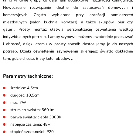
lamp w dwie grupy, co daje nam dodatkowe możliwości konfiguracji.
Nowoczesne rozwiązanie idealne do zastosowań domowych i
komercyjnych. Często wybierane przy aranżacji pomieszczeń
mieszkalnych (salon, kuchnia, korytarz), a także sklepów, biur czy
galerii. Prosty montaż ułatwia personalizację oświetlenia według
indywidualnych potrzeb. Lampy szynowe możemy swobodnie przesuwać
i obracać, dzięki czemu w prosty sposób dostosujemy je do naszych
potrzeb. Dzięki
oświetleniu szynowemu
skierujesz światło dokładnie
tam, gdzie chcesz. Biały kolor obudowy.
Parametry techniczne:
średnica: 4,5cm
długość: 10,5cm
moc: 7W
strumień światła: 560 lm
barwa światła: ciepła 3000K
napięcie zasilania: 48V
stopień szczelności: IP20