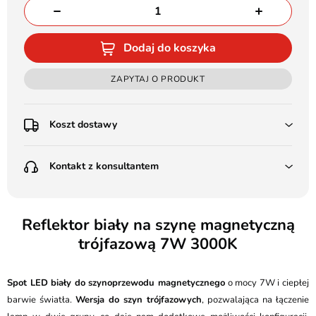
Dodaj do koszyka
ZAPYTAJ O PRODUKT
Koszt dostawy
Przedpłata:
Kontakt z konsultantem
Poczta Polska Kurier 48H - 11 zł
Kurier GLS - 15 zł
Przesyłka Gabarytowa - 30 zł
LEDSTYL.pl
Darmowa dostawa już od 500 zł
Batalionów Chłopskich 12, 94-058 Łódź
Reflektor biały na szynę magnetyczną
(od 1000 zł dla gabarytów, nie dotyczy produktów 3m)
trójfazową 7W 3000K
506 336 320
Pobranie:
Poczta Polska Kurier 48H - 16 zł
kontakt@ledstyl.pl
Kurier GLS - 20 zł
Spot LED biały do szynoprzewodu magnetycznego
o mocy 7W i ciepłej
Przesyłka Gabarytowa - 35 zł
barwie światła.
Wersja do szyn trójfazowych
, pozwalająca na łączenie