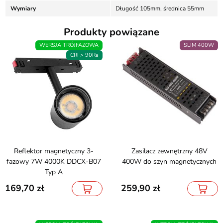
Wymiary
Długość 105mm, średnica 55mm
Produkty powiązane
WERSJA TRÓJFAZOWA
SLIM 400W
CRI > 90Ra
Reflektor magnetyczny 3-
Zasilacz zewnętrzny 48V
fazowy 7W 4000K DDCX-B07
400W do szyn magnetycznych
Typ A
169,70
259,90