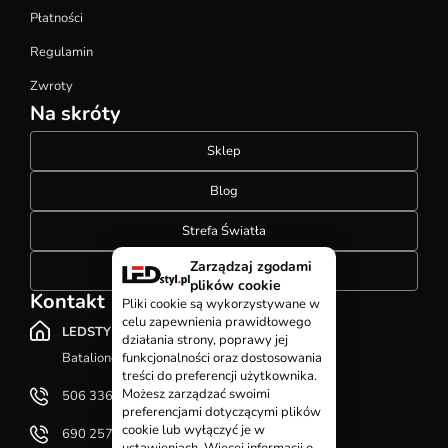
Płatności
Regulamin
Zwroty
Na skróty
Sklep
Blog
Strefa Światła
Zarządzaj zgodami
Konfigurator szynoprzewodów
plików cookie
Kontakt
Pliki cookie są wykorzystywane w
celu zapewnienia prawidłowego
LEDSTYL.pl
działania strony, poprawy jej
Batalionów Chłopskich 12, 94-058 Łódź
funkcjonalności oraz dostosowania
treści do preferencji użytkownika.
Możesz zarządzać swoimi
506 336 320
preferencjami dotyczącymi plików
cookie lub wyłączyć je w
690 257 092