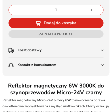
Dodaj do koszyka
ZAPYTAJ O PRODUKT
Koszt dostawy
Przedpłata:
Kontakt z konsultantem
Poczta Polska Kurier 48H - 11 zł
Kurier GLS - 15 zł
Przesyłka Gabarytowa - 30 zł
LEDSTYL.pl
Darmowa dostawa już od 500 zł
Batalionów Chłopskich 12, 94-058 Łódź
Reflektor magnetyczny 6W 3000K do
(od 1000 zł dla gabarytów, nie dotyczy produktów 3m)
szynoprzewodów Micro-24V czarny
506 336 320
Pobranie:
Reflektor magnetyczny Micro-24V
Poczta Polska Kurier 48H - 16 zł
o mocy 6W
to nowoczesna oprawa
kontakt@ledstyl.pl
Kurier GLS - 20 zł
oświetleniowa zaprojektowana z myślą o użytkownikach, którzy oczekują
Przesyłka Gabarytowa - 35 zł