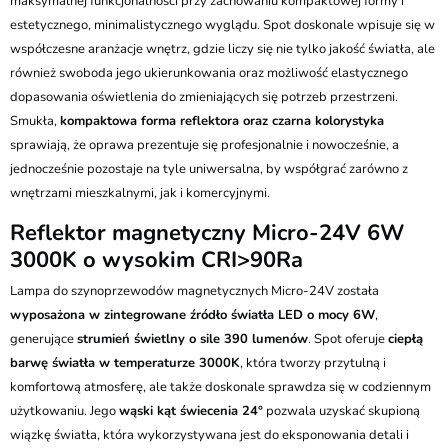
maksymalnej funkcjonalności przy zachowaniu kompaktowej formy i
estetycznego, minimalistycznego wyglądu. Spot doskonale wpisuje się w
współczesne aranżacje wnętrz, gdzie liczy się nie tylko jakość światła, ale
również swoboda jego ukierunkowania oraz możliwość elastycznego
dopasowania oświetlenia do zmieniających się potrzeb przestrzeni.
Smukła,
kompaktowa forma reflektora oraz czarna kolorystyka
sprawiają, że oprawa prezentuje się profesjonalnie i nowocześnie, a
jednocześnie pozostaje na tyle uniwersalna, by współgrać zarówno z
wnętrzami mieszkalnymi, jak i komercyjnymi.
Reflektor magnetyczny Micro-24V 6W
3000K o wysokim CRI>90Ra
Lampa do szynoprzewodów magnetycznych Micro-24V została
wyposażona w zintegrowane źródło światła LED o mocy 6W
,
generujące
strumień świetlny o sile 390 lumenów
. Spot oferuje
ciepłą
barwę światła w temperaturze 3000K
, która tworzy przytulną i
komfortową atmosferę, ale także doskonale sprawdza się w codziennym
użytkowaniu. Jego
wąski kąt świecenia 24°
pozwala uzyskać skupioną
wiązkę światła, która wykorzystywana jest do eksponowania detali i