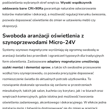
podświetlenia wybranych stref wnętrza.
Wysoki współczynnik
oddawania barw CRI>90Ra
gwarantuje naturalne odwzorowanie
kolorów materiałów i dekoracji, a możliwość regulacji kierunku świecenia,
pozwala dopasować oświetlenie do zmian w ustawieniu mebli czy
ekspozycji.
Swoboda aranżacji oświetlenia z
szynoprzewodami Micro-24V
Systemy szynowe magnetyczne wyróżniają się ogromną swobodą w
aranżacji światła bez przeróbek i ograniczeń typowych dla tradycyjnych
form oświetlenia. Zastosowane
adaptery magnetyczne umożliwiają
szybki montaż i demontaż opraw
, a także ich swobodne przesuwanie
wzdłuż toru szynoprzewodu, co pozwala precyzyjnie dopasować
rozmieszczenie światła do aktualnych potrzeb użytkownika. To
rozwiązanie doskonale sprawdza się zarówno w przestrzeniach
mieszkalnych, takich jak salon, kuchnia czy korytarz, jak i w biurach oraz
wnętrzach komercyjnych, gdzie istotna jest możliwość tworzenia
oświetlenia zadaniowego, akcentowego i dekoracyjnego. W efekcie jedna
instalacja może z łatwością dostosowywać się do zmian w aranżacji