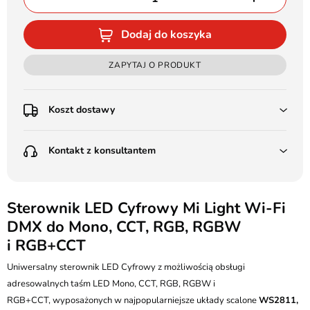
Dodaj do koszyka
ZAPYTAJ O PRODUKT
Koszt dostawy
Przedpłata:
Kontakt z konsultantem
Poczta Polska Kurier 48H - 11 zł
Kurier GLS - 15 zł
Przesyłka Gabarytowa - 30 zł
LEDSTYL.pl
Darmowa dostawa już od 500 zł
Batalionów Chłopskich 12, 94-058 Łódź
Sterownik LED Cyfrowy Mi Light Wi-Fi
(od 1000 zł dla gabarytów, nie dotyczy produktów 3m)
DMX do Mono, CCT, RGB, RGBW
506 336 320
Pobranie:
i RGB+CCT
Poczta Polska Kurier 48H - 16 zł
kontakt@ledstyl.pl
Kurier GLS - 20 zł
Uniwersalny sterownik LED Cyfrowy z możliwością obsługi
Przesyłka Gabarytowa - 35 zł
adresowalnych taśm LED Mono, CCT, RGB, RGBW i
RGB+CCT, wyposażonych w najpopularniejsze układy scalone
WS2811,