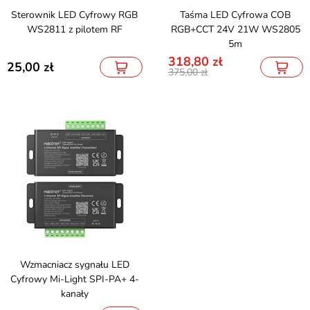
Sterownik LED Cyfrowy RGB
Taśma LED Cyfrowa COB
WS2811 z pilotem RF
RGB+CCT 24V 21W WS2805
5m
318,80
25,00
375,00
Wzmacniacz sygnału LED
Cyfrowy Mi-Light SPI-PA+ 4-
kanały