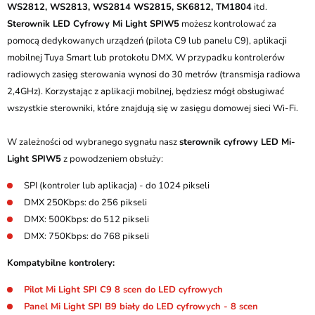
WS2812, WS2813, WS2814 WS2815, SK6812, TM1804
itd.
Sterownik LED Cyfrowy Mi Light SPIW5
możesz kontrolować za
pomocą dedykowanych urządzeń (pilota C9 lub panelu C9), aplikacji
mobilnej Tuya Smart lub protokołu DMX. W przypadku kontrolerów
radiowych zasięg sterowania wynosi do 30 metrów (transmisja radiowa
2,4GHz). Korzystając z aplikacji mobilnej, będziesz mógł obsługiwać
wszystkie sterowniki, które znajdują się w zasięgu domowej sieci Wi-Fi.
W zależności od wybranego sygnału nasz
sterownik cyfrowy LED Mi-
Light SPIW5
z powodzeniem obsłuży:
SPI (kontroler lub aplikacja) - do 1024 pikseli
DMX 250Kbps: do 256 pikseli
DMX: 500Kbps: do 512 pikseli
DMX: 750Kbps: do 768 pikseli
Kompatybilne kontrolery:
Pilot Mi Light SPI C9 8 scen do LED cyfrowych
Panel Mi Light SPI B9 biały do LED cyfrowych - 8 scen