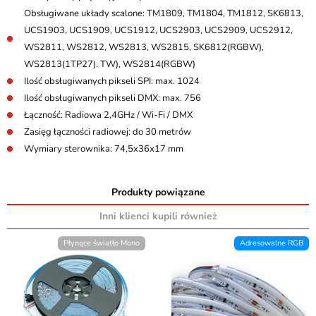
Obsługiwane układy scalone: TM1809, TM1804, TM1812, SK6813,
UCS1903, UCS1909, UCS1912, UCS2903, UCS2909, UCS2912,
WS2811, WS2812, WS2813, WS2815, SK6812(RGBW),
WS2813(1TP27). TW), WS2814(RGBW)
Ilość obsługiwanych pikseli SPI: max. 1024
Ilość obsługiwanych pikseli DMX: max. 756
Łączność: Radiowa 2,4GHz / Wi-Fi / DMX
Zasięg łączności radiowej: do 30 metrów
Wymiary sterownika: 74,5x36x17 mm
Produkty powiązane
Inni klienci kupili również
Płynące światło Mono
Adresowalne RGB