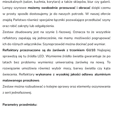
mieszkalnych (salon, kuchnia, korytarz) a także sklepów, biur czy galerii.
Lampy szynowe
możemy swobodnie przesuwać i obracać
dzięki czemu
w prosty sposób dostosujemy je do naszych potrzeb. W naszej ofercie
znajdą Państwo również specjalne łączniki pozwalające przedłużać szyny
oraz robić zakręty lub odgałęzienia.
Zestaw zbudowany jest na szynie 1-fazowej. Oznacza to że wszystkie
reflektory zapalają się jednocześnie, nie mamy możliwości pogrupować
ich do różnych włączników. Szynoprzewód można docinać pod wymiar.
Reflektory przeznaczone są do żarówek z trzonkiem GU10
. Najlepiej
sprawdzą się tu źródła LED. Wymienne źródło światła gwarantuje że po
latach bez problemu wymienisz uniwersalną żarówkę na nową. To
rozwiązanie umożliwia również wybór mocy, barwy światła czy kąta
świecenia. Reflektory
wykonane z wysokiej jakości odlewu aluminium
malowanego proszkowo
.
Zestaw można rozbudować o kolejne oprawy oraz elementy oszynowania
z serii jednofazowej.
Parametry przedmiotu: