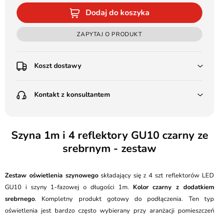
Dodaj do koszyka
ZAPYTAJ O PRODUKT
Koszt dostawy
Przedpłata:
Kontakt z konsultantem
Poczta Polska Kurier 48H - 11 zł
Kurier GLS - 15 zł
Przesyłka Gabarytowa - 30 zł
LEDSTYL.pl
Darmowa dostawa już od 500 zł
Batalionów Chłopskich 12, 94-058 Łódź
Szyna 1m i 4 reflektory GU10 czarny ze
(od 1000 zł dla gabarytów, nie dotyczy produktów 3m)
srebrnym - zestaw
506 336 320
Pobranie:
Poczta Polska Kurier 48H - 16 zł
kontakt@ledstyl.pl
Kurier GLS - 20 zł
Zestaw oświetlenia szynowego
składający się z 4 szt reflektorów LED
Przesyłka Gabarytowa - 35 zł
GU10 i szyny 1-fazowej o długości 1m.
Kolor czarny z dodatkiem
srebrnego
. Kompletny produkt gotowy do podłączenia. Ten typ
oświetlenia jest bardzo często wybierany przy aranżacji pomieszczeń