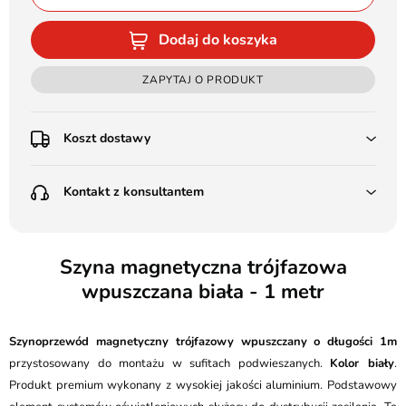
Dodaj do koszyka
ZAPYTAJ O PRODUKT
Koszt dostawy
Przedpłata:
Kontakt z konsultantem
Poczta Polska Kurier 48H - 11 zł
Kurier GLS - 15 zł
Przesyłka Gabarytowa - 30 zł
LEDSTYL.pl
Darmowa dostawa już od 500 zł
Batalionów Chłopskich 12, 94-058 Łódź
Szyna magnetyczna trójfazowa
(od 1000 zł dla gabarytów, nie dotyczy produktów 3m)
wpuszczana biała - 1 metr
506 336 320
Pobranie:
Poczta Polska Kurier 48H - 16 zł
kontakt@ledstyl.pl
Kurier GLS - 20 zł
Szynoprzewód magnetyczny trójfazowy wpuszczany
o długości 1m
Przesyłka Gabarytowa - 35 zł
przystosowany do montażu w sufitach podwieszanych.
Kolor biały
.
Produkt premium wykonany z wysokiej jakości aluminium. Podstawowy