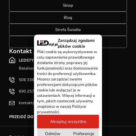
Sklep
Blog
Strefa Światła
Zarządzaj zgodami
Konfigurator szynoprzewodów
plików cookie
Kontakt
Pliki cookie są wykorzystywane w
celu zapewnienia prawidłowego
LEDSTYL.pl
działania strony, poprawy jej
Batalionów Chłopskich 12, 94-058 Łódź
funkcjonalności oraz dostosowania
treści do preferencji użytkownika.
Możesz zarządzać swoimi
506 336 320
preferencjami dotyczącymi plików
cookie lub wyłączyć je w
690 257 092
ustawieniach. Więcej informacji o
tym, jakich ciasteczek używamy,
kontakt@ledstyl.pl
znajdziesz w naszej Polityce
prywatności.
PRZEJDŹ DO DZIAŁU KONTAKT
Akceptuj wszystkie
Odmów
Preferencje