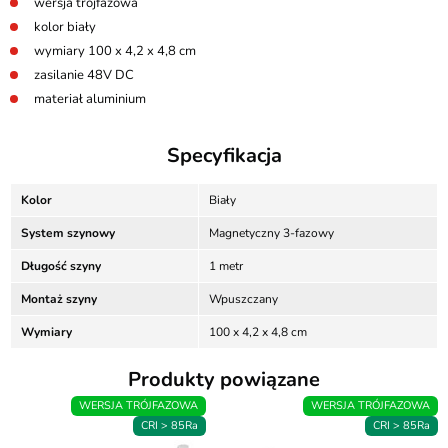
wersja trójfazowa
kolor biały
wymiary 100 x 4,2 x 4,8 cm
zasilanie 48V DC
materiał aluminium
Specyfikacja
Kolor
Biały
System szynowy
Magnetyczny 3-fazowy
Długość szyny
1 metr
Montaż szyny
Wpuszczany
Wymiary
100 x 4,2 x 4,8 cm
Produkty powiązane
WERSJA TRÓJFAZOWA
WERSJA TRÓJFAZOWA
CRI > 85Ra
CRI > 85Ra