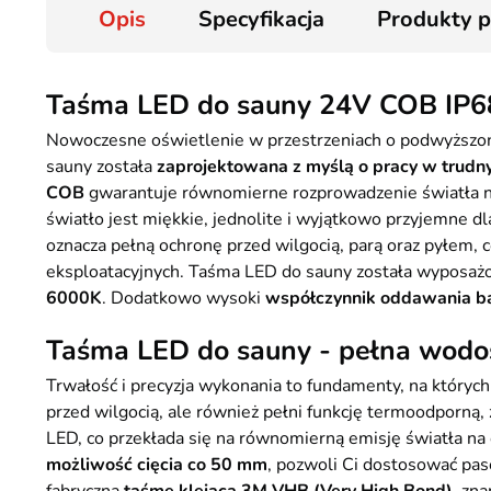
Opis
Specyfikacja
Produkty 
Taśma LED do sauny 24V COB IP6
Nowoczesne oświetlenie w przestrzeniach o podwyższone
sauny została
zaprojektowana z myślą o pracy w trudn
COB
gwarantuje równomierne rozprowadzenie światła na 
światło jest miękkie, jednolite i wyjątkowo przyjemne dl
oznacza pełną ochronę przed wilgocią, parą oraz pyłem,
eksploatacyjnych. Taśma LED do sauny została wyposa
6000K
. Dodatkowo wysoki
współczynnik oddawania b
Taśma LED do sauny - pełna wodosz
Trwałość i precyzja wykonania to fundamenty, na których
przed wilgocią, ale również pełni funkcję termoodporną
LED, co przekłada się na równomierną emisję światła na 
możliwość cięcia co 50 mm
, pozwoli Ci dostosować pa