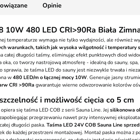
2
powiązane
Opinie
8 10W 480 LED CRI>90Ra Biała Zimna
j temperaturze wymaga nie tylko wydajności, ale również wy
ych warunkach, takich jak wysoka wilgotność i temperatury
całej długości taśmy, eliminując efekt punktowych diod widoc
a oka, co tworzy nastrojową atmosferę - idealną do sauny, spa, 
 co sprawia, że taśma LED do sauny jest niezwykle trwała i n
żona w
480 LED/m o łącznej mocy 10W
. Generuje jasny strumi
arw CRI >90Ra
gwarantuje wierne odwzorowanie kolorów ośw
czelność i możliwość cięcia co 5 cm
 opiera się taśma LED COB z serii Sauna Line. Jej
silikonowa 
, zapobiegając przegrzewaniu nawet przy intensywnej eksploat
całej długości paska.
Taśma LED 24V COB Sauna Line sprzeda
sek do każdej przestrzeni montażowej. Montaż paska można z 