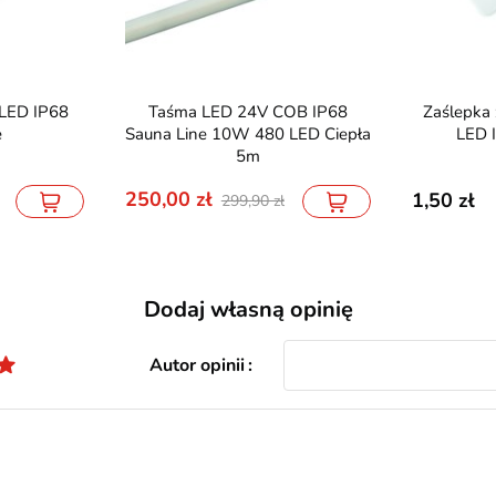
Taśma LED 24V COB IP68
Zaślepka z otworem do taśmy
e
Sauna Line 10W 480 LED Ciepła
LED 
5m
250,00
1,50
299,90
Dodaj własną opinię
Autor opinii