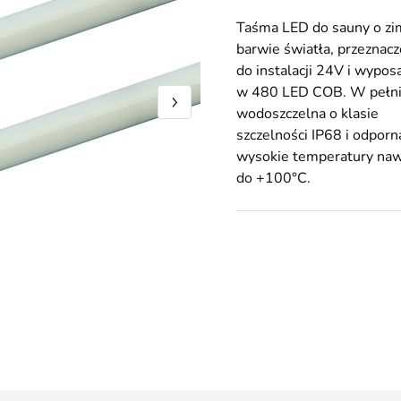
Taśma LED do sauny o zi
barwie światła, przeznac
do instalacji 24V i wypos
w 480 LED COB. W pełn
wodoszczelna o klasie
szczelności IP68 i odporn
wysokie temperatury na
do +100°C.