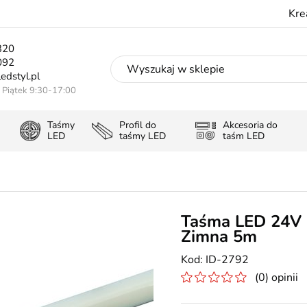
Kre
320
092
edstyl.pl
- Piątek 9:30-17:00
Taśmy
Profil do
Akcesoria do
LED
taśmy LED
taśm LED
Taśma LED 24V 
Zimna 5m
ID-2792
(0) opinii