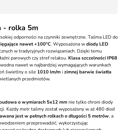
50,00
Kurier GLS - 20 zł
Przesyłka Gabarytowa - 35 zł
 - rolka 5m
sokiej odporności na czynniki zewnętrzne. Taśma LED do
 sięgające nawet +100°C
. Wyposażona w
diody LED
znych w tradycyjnych rozwiązaniach. Dzięki temu
łaźni parowych czy stref relaksu.
Klasa szczelności IP68
iezawodna nawet w najbardziej wymagających warunkach
eń świetlny o sile
1010 lm/m
i
zimnej barwie światła
ietlanych przedmiotów.
obudowa o wymiarach 5x12 mm
nie tylko chroni diody
acji. Każdy metr taśmy został wyposażony w aż 480 diod
wana jest w pełnych rolkach o długości 5 metrów
, a
powodzeniem przeprowadzić, wykorzystując