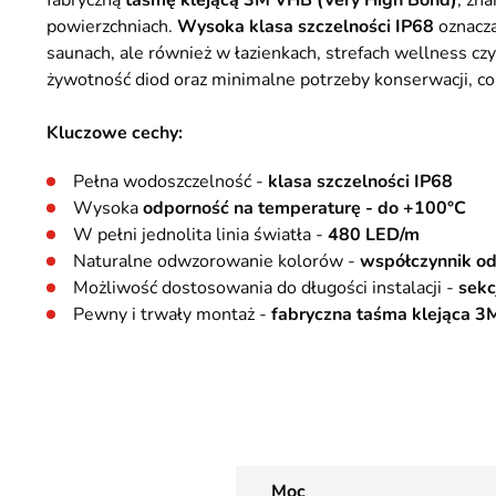
fabryczną
taśmę klejącą 3M VHB (Very High Bond)
, zn
powierzchniach.
Wysoka klasa szczelności IP68
oznacza
saunach, ale również w łazienkach, strefach wellness c
żywotność diod oraz minimalne potrzeby konserwacji, co
Kluczowe cechy:
Pełna wodoszczelność -
klasa szczelności IP68
Wysoka
odporność na temperaturę - do +100°C
W pełni jednolita linia światła -
480 LED/m
Naturalne odwzorowanie kolorów -
współczynnik o
Możliwość dostosowania do długości instalacji -
sekc
Pewny i trwały montaż -
fabryczna taśma klejąca 3
Moc