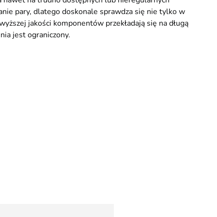
nia nawet na trudno dostępnych lub nieregularnych
anie pary, dlatego doskonale sprawdza się nie tylko w
jwyższej jakości komponentów przekładają się na długą
nia jest ograniczony.