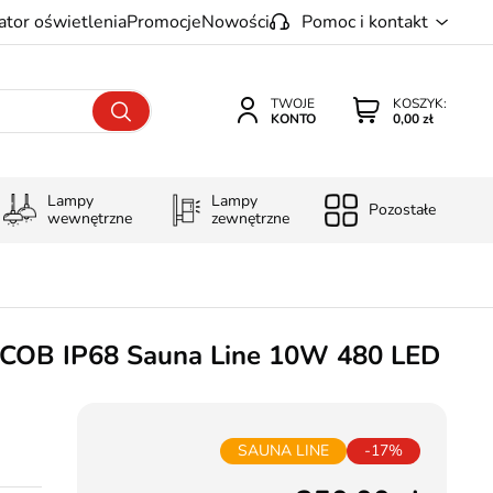
ator oświetlenia
Promocje
Nowości
Pomoc i kontakt
TWOJE
KOSZYK:
KONTO
0,00 zł
Lampy
Lampy
Pozostałe
wewnętrzne
zewnętrzne
COB IP68 Sauna Line 10W 480 LED
SAUNA LINE
-17%