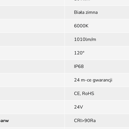
Biała zimna
6000K
1010lm/m
120°
IP68
24 m-ce gwarancji
CE, RoHS
24V
barw
CRI>90Ra