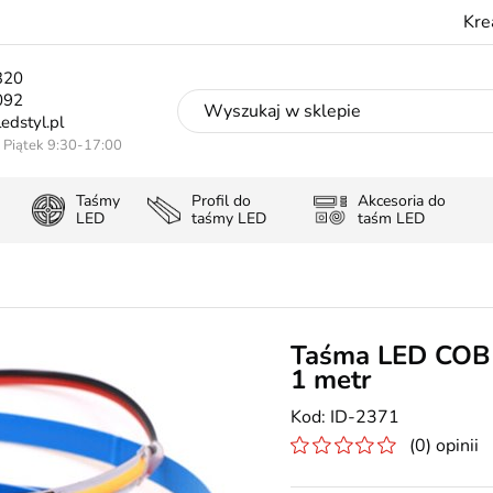
Kre
320
092
edstyl.pl
- Piątek 9:30-17:00
Taśmy
Profil do
Akcesoria do
LED
taśmy LED
taśm LED
Taśma LED COB 
1 metr
ID-2371
(0) opinii