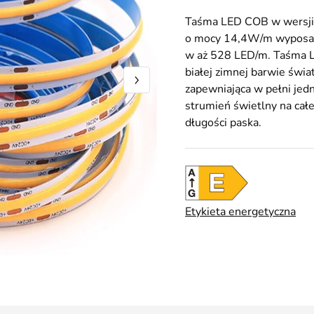
Taśma LED COB w wersj
o mocy 14,4W/m wyposa
w aż 528 LED/m. Taśma 
białej zimnej barwie świat
zapewniająca w pełni jedn
strumień świetlny na całe
długości paska.
Etykieta energetyczna