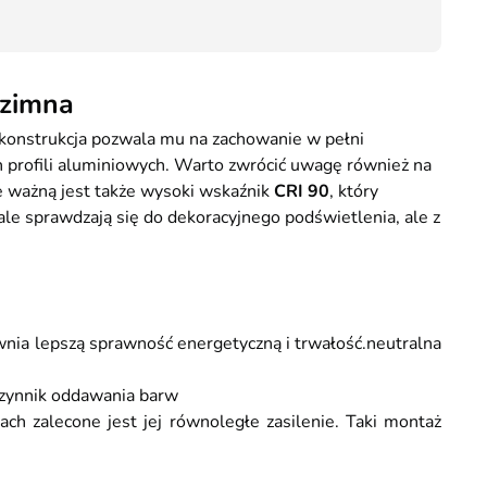
25,90
Kurier GLS - 20 zł
Przesyłka Gabarytowa - 35 zł
zimna
 konstrukcja pozwala mu na zachowanie w pełni
ich profili aluminiowych. Warto zwrócić uwagę również na
e ważną jest także wysoki wskaźnik
CRI 90
, który
 sprawdzają się do dekoracyjnego podświetlenia, ale z
wnia lepszą sprawność energetyczną i trwałość.neutralna
łczynnik oddawania barw
ach zalecone jest jej równoległe zasilenie. Taki montaż