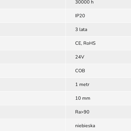
30000 h
IP20
3 lata
CE, RoHS
24V
COB
1 metr
10 mm
Ra>90
niebieska