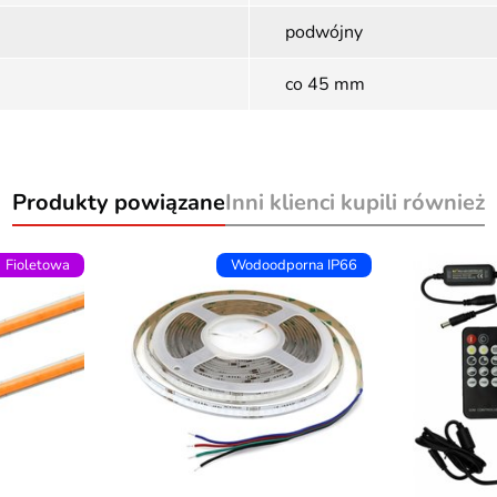
podwójny
co 45 mm
Produkty powiązane
Inni klienci kupili również
Fioletowa
Wodoodporna IP66