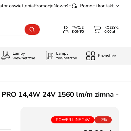
ator oświetlenia
Promocje
Nowości
Pomoc i kontakt
TWOJE
KOSZYK:
KONTO
0,00 zł
Lampy
Lampy
Pozostałe
wewnętrzne
zewnętrzne
PRO 14,4W 24V 1560 lm/m zimna -
POWER LINE 24V
-7%