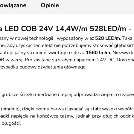
powiązane
Opinie
a LED COB 24V 14,4W/m 528LED/m - 
any w nowej technologii i wyposażony w aż
528 LED/m
. Taka
o ważne, aby uzyskać ten efekt nie potrzebujemy stosować głębok
ntuje jasny strumień świetlny o sile aż
1560 lm/m
. Niezwykl
w wersji Pro zasilane są stałym napięciem 24V DC. Doskonale
rzypadku budowy oświetlenia głównego.
rubsze ścieżki miedziane i lepiej odprowadza ciepło, co zape
(binding), dzięki czemu barwa i jasność są stałe.wysoki wspó
spadki napięcia na końcówce taśmy, jednak przy długich odcink
 długości.