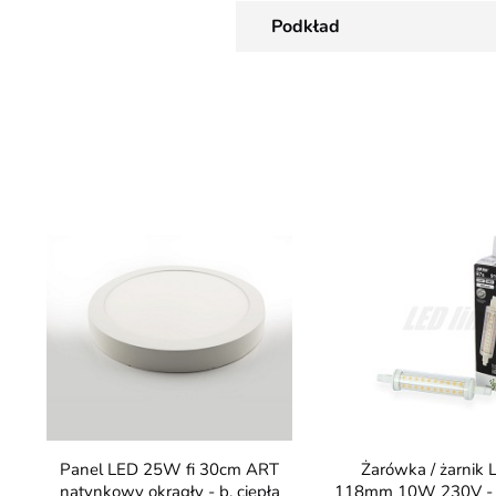
Podkład
Panel LED 25W fi 30cm ART
Żarówka / żarnik LED R7s
natynkowy okrągły - b. ciepła
118mm 10W 230V - bi