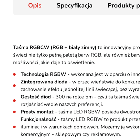
Opis
Specyfikacja
Produkty 
Taśma RGBCW (RGB + biały zimny)
to innowacyjny pro
świeci nie tylko pełną paletą barw RGB, ale również ba
możliwości jakie daje to oświetlenie.
Technologia RGBW
- wykonana jest w oparciu o inno
Zintegrowana dioda
- w przeciwieństwie do konkur
zachowanie efektu jednolitej linii świecącej, bez wy
Gęstość diod
- 300 na rolce 5m - czyli ta taśma św
rozjaśniać wedle naszych preferencji.
Prosty montaż
- taśma LED RGBW posiada dwustronną 
Funkcjonalność
- taśmy LED RGBW to produkt przezn
iluminacji w warunkach domowych. Możemy ją wykorzy
komercyjnym - sklepowym czy reklamowym.