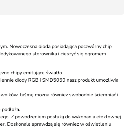
91,60
dnym. Nowoczesna dioda posiadająca poczwórny chip
o dedykowanego sterownika i cieszyć się ogromem
eżne chipy emitujące światło.
iennie diody RGB i SMD5050 nasz produkt umożliwia
erowników, taśmę można również swobodnie ściemniać i
 podłoża.
wego. Z powodzeniem posłużą do wykonania efektownej
er. Doskonale sprawdzą się również w oświetleniu