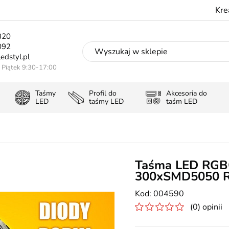
Kre
320
092
edstyl.pl
- Piątek 9:30-17:00
Taśmy
Profil do
Akcesoria do
LED
taśmy LED
taśm LED
Taśma LED RG
300xSMD5050 R
004590
(0) opinii