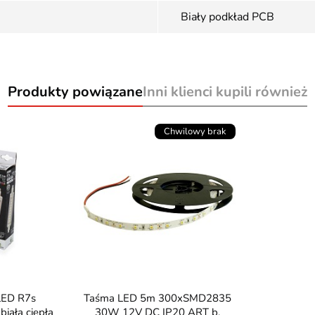
Biały podkład PCB
Produkty powiązane
Inni klienci kupili również
Chwilowy brak
Taśma LED 5m 300xSMD2835
ała ciepła
30W 12V DC IP20 ART b.