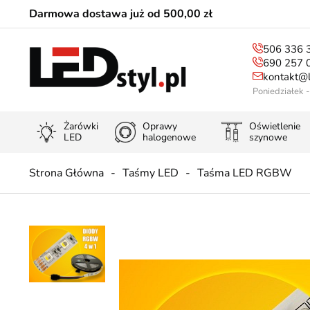
Darmowa dostawa już od 500,00 zł
506 336 
690 257 
kontakt@l
Poniedziałek 
Żarówki
Oprawy
Oświetlenie
LED
halogenowe
szynowe
Strona Główna
Taśmy LED
Taśma LED RGBW