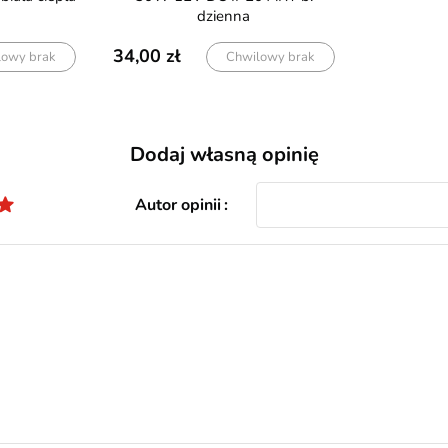
dzienna
34,00
lowy brak
Chwilowy brak
Dodaj własną opinię
Autor opinii