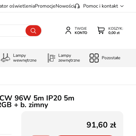
ator oświetlenia
Promocje
Nowości
Pomoc i kontakt
TWOJE
KOSZYK:
KONTO
0,00 zł
Lampy
Lampy
Pozostałe
wewnętrzne
zewnętrzne
BCW 96W 5m IP20 5m
GB + b. zimny
91,60