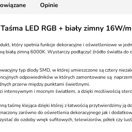
powiązane
Opinie
Taśma LED RGB + biały zimny 16W/m
dukt, który spełnia funkcje dekoracyjne i oświetleniowe w je
rwą białą zimną 6000K. Wystarczy podłączyć źródło światła d
wacyjny typ diody SMD, w której umieszczone są cztery niezal
encyjnych odpowiedników w których zamontowane są naprzem
raźnych przerw między punktami świetlnymi.
ieci intensywnym i mocnym światłem, a dzięki możliwością st
taśmę klejąca dzięki której z łatwością przytwierdzimy ją do
aczony zarówno do oświetlenia dekoracyjnego jak i dodatko
stać do ozdoby wnęk sufitowych, telewizorów, półek czy lust