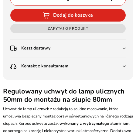
Dodaj do koszyka
ZAPYTAJ O PRODUKT
Koszt dostawy
Przedpłata:
Kontakt z konsultantem
Poczta Polska Kurier 48H - 11 zł
Kurier GLS - 15 zł
Przesyłka Gabarytowa - 30 zł
LEDSTYL.pl
Darmowa dostawa już od 500 zł
Batalionów Chłopskich 12, 94-058 Łódź
Regulowany uchwyt do lamp ulicznych
(od 1000 zł dla gabarytów, nie dotyczy produktów 3m)
50mm do montażu na słupie 80mm
506 336 320
Pobranie:
Uchwyt do lamp ulicznych z redukcją to solidne mocowanie, które
Poczta Polska Kurier 48H - 16 zł
kontakt@ledstyl.pl
Kurier GLS - 20 zł
umożliwia bezpieczny montaż opraw oświetleniowych na różnego rodzaju
Przesyłka Gabarytowa - 35 zł
słupach. Korpus uchwytu został
wykonany z wytrzymałego aluminium
,
odpornego na korozję i niekorzystne warunki atmosferyczne. Dodatkowo