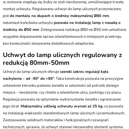
w zestawie znajdują się śruby ze stali nierdzewnej, umożliwiające trwały
montaż uchwytu. Regulowany uchwyt do lamp ulicznych przeznaczony
jest
do montażu na słupach o średnicy maksymalnej Ø80 mm
,
natomiast końcówka uchwytu
pozwala na instalację lamp z nasadą o
średnicy do Ø50 mm
. Zintegrowana redukcja Ø80 na Ø50 mm umożliwia
wygodne dopasowanie opraw oświetleniowych o mniejszym przekroju,
bez konieczności stosowania dodatkowych adapterów.
Uchwyt do lamp ulicznych regulowany z
redukcją 80mm-50mm
Uchwyt do lamp ulicznych oferuje
szeroki zakres regulacji kąta
nachylenia – od -90° do +90°
. Taka konstrukcja pozwala na precyzyjne
ustawienie kierunku padania światła w zależności od potrzeb danego
miejsca – niezależnie, czy chodzi o oświetlenie ulicy, parkingu czy placu.
Regulacja pozwala na optymalne wykorzystanie światła i ograniczenie
jego strat.
Maksymalny udźwig uchwytu wynosi aż 25 kg
, co pozwala
na instalację większości standardowych lamp ulicznych i przemysłowych.
Zastosowanie solidnych materiałów i funkcjonalnych rozwiązań
technicznych, sprawia, że uchwyt stanowi niezawodny element systemu