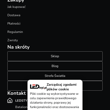
Jak kupować
Dostawa
Płatności
Regulamin
Zwroty
Na skróty
Sklep
Blog
Strefa Światła
Zarządzaj zgodami
Konfigurator szynoprzewodów
plików cookie
Kontakt
Pliki cookie są wykorzystywane w
celu zapewnienia prawidłowego
LEDSTYL.pl
działania strony, poprawy jej
Batalionów Chłopskich 12, 94-058 Łódź
funkcjonalności oraz dostosowania