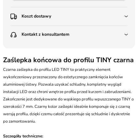
Koszt dostawy
Przedpłata:
Kontakt z konsultantem
Poczta Polska Kurier 48H - 11 zł
Kurier GLS - 15 zł
Przesyłka Gabarytowa - 30 zł
LEDSTYL.pl
Darmowa dostawa już od 500 zł
Batalionów Chłopskich 12, 94-058 Łódź
Zaślepka końcowa do profilu TINY czarna
(od 1000 zł dla gabarytów, nie dotyczy produktów 3m)
506 336 320
Czarna zaślepka do profilu LED TINY to praktyczny element
Pobranie:
wykończeniowy przeznaczony do estetycznego zamknięcia końców
Poczta Polska Kurier 48H - 16 zł
kontakt@ledstyl.pl
Kurier GLS - 20 zł
aluminiowej listwy. Pozwala uzyskać schludny, kompletny wygląd
Przesyłka Gabarytowa - 35 zł
instalacji LED oraz chroni wnętrze profilu przed kurzem i zabrudzeniami.
Zakończenie jest dedykowane do wąskiego profilu wpuszczanego TINY o
szerokości 7 mm. Czarny kolor zaślepki idealnie komponuje się z czarną
wersją profilu, dzięki czemu całość prezentuje się schludnie i dyskretnie
po zamontowaniu.
Szczegóły techniczne: