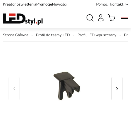
Kreator oświetlenia
Promocje
Nowości
Pomoc i kontakt
Strona Główna
Profil do taśmy LED
Profil LED wpuszczany
Pro