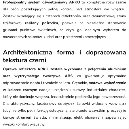
Profesjonalny system oświetleniowy ARKO
to kompletne rozwiązanie
dla osób poszukujących pełnej kontroli nad atmosferą we wnętrzu.
Zestaw składający się z czterech reflektorów oraz dwumetrowej szyny
trójfazowej
zasilany pośrodku
, pozwala na niezależne sterowanie
grupami punktów świetlnych, co czyni go idealnym wyborem do
nowoczesnych salonów, kuchni oraz przestrzeni komercyjnych.
Architektoniczna forma i dopracowana
tekstura czerni
Oprawa reflektora ARKO została wykonana z połączenia aluminium
oraz wytrzymałego tworzywa ABS
, co gwarantuje optymalne
odprowadzanie ciepła i trwałość na lata. Głębokie,
matowe wykończenie
w kolorze czarnym
nadaje urządzeniu surowy, industrialny charakter,
który nie dominuje wnętrza, lecz subtelnie podkreśla jego nowoczesność.
Charakterystyczny, fasetonowy odbłyśnik żarówki widoczny wewnątrz
tuby nie tylko pełni funkcję estetyczną, ale przede wszystkim precyzyjnie
kieruje strumień światła, minimalizując efekt olśnienia i zapewniając
wysoki komfort wizualny.