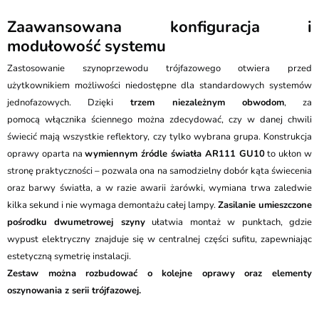
Zaawansowana konfiguracja i
modułowość systemu
Zastosowanie szynoprzewodu trójfazowego otwiera przed
użytkownikiem możliwości niedostępne dla standardowych systemów
jednofazowych. Dzięki
trzem niezależnym obwodom
, za
pomocą włącznika ściennego można zdecydować, czy w danej chwili
świecić mają wszystkie reflektory, czy tylko wybrana grupa. Konstrukcja
oprawy oparta na
wymiennym źródle światła AR111 GU10
to ukłon w
stronę praktyczności – pozwala ona na samodzielny dobór kąta świecenia
oraz barwy światła, a w razie awarii żarówki, wymiana trwa zaledwie
kilka sekund i nie wymaga demontażu całej lampy.
Zasilanie umieszczone
pośrodku dwumetrowej szyny
ułatwia montaż w punktach, gdzie
wypust elektryczny znajduje się w centralnej części sufitu, zapewniając
estetyczną symetrię instalacji.
Zestaw można rozbudować o kolejne oprawy oraz elementy
oszynowania z serii trójfazowej.