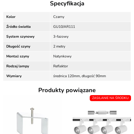
Specyfikacja
Kolor
Czarny
Źródło światła
GU10/AR111
System szynowy
3-fazowy
Długość szyny
2 metry
Montaż szyny
Natynkowy
Rodzaj lampy
Reflektor
Wymiary
średnica 120mm, długość 90mm
Produkty powiązane
ZASILANIE NA ŚRODKU