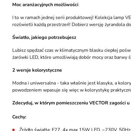
Moc aranżacyjnych możliwości
I to w ramach jednej serii produktowej! Kolekcja lamp V
rozświetli każdą przestrzeń! Dobierz wersję żyrandola do
Światło, jakiego potrzebujesz
Lubisz spędzać czas w klimatycznym blasku ciepłej poś
żarówki LED, które umożliwiają dobór mocy oraz barwy św
2 wersje kolorystyczne
Modna i uniwersalna - taka właśnie jest klasyka, a kolory
powodzeniem wpasuje się więc w kolorystykę praktyczni
Zdecyduj, w którym pomieszczeniu VECTOR zagości u 
Cechy:
Źródło światła: E27, 4x max 15W LED, ~230V, 50Hz, 