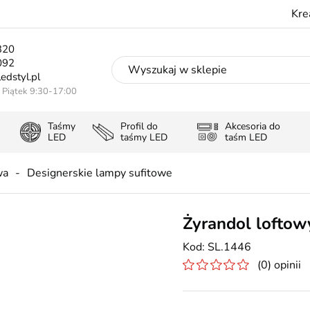
Kre
320
092
edstyl.pl
- Piątek 9:30-17:00
Taśmy
Profil do
Akcesoria do
LED
taśmy LED
taśm LED
wa
Designerskie lampy sufitowe
Żyrandol loftow
SL.1446
(0) opinii