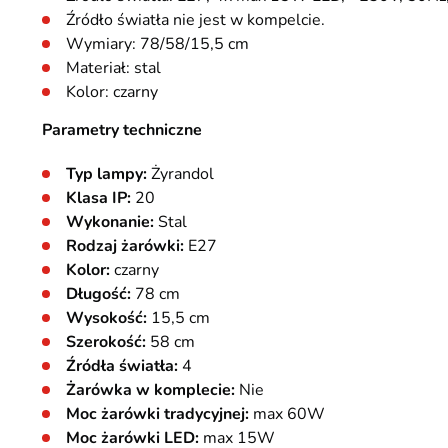
Źródło światła nie jest w kompelcie.
Wymiary: 78/58/15,5 cm
Materiał: stal
Kolor: czarny
Parametry techniczne
Typ lampy:
Żyrandol
Klasa IP:
20
Wykonanie:
Stal
Rodzaj żarówki:
E27
Kolor:
czarny
Długość:
78 cm
Wysokość:
15,5 cm
Szerokość:
58 cm
Źródła światła:
4
Żarówka w komplecie:
Nie
Moc żarówki tradycyjnej:
max 60W
Moc żarówki LED:
max 15W