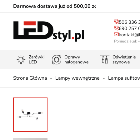
Darmowa dostawa już od 500,00 zł
506 336 
690 257 
kontakt@l
Poniedziałek 
Żarówki
Oprawy
Oświetlenie
LED
halogenowe
szynowe
Strona Główna
Lampy wewnętrzne
Lampa sufito