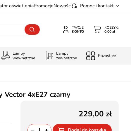
ator oświetlenia
Promocje
Nowości
Pomoc i kontakt
TWOJE
KOSZYK:
KONTO
0,00 zł
Lampy
Lampy
Pozostałe
wewnętrzne
zewnętrzne
y Vector 4xE27 czarny
229,00
Dodaj do koszyka