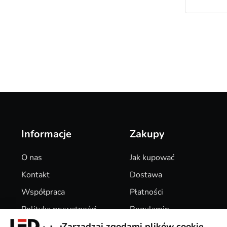
Informacje
Zakupy
O nas
Jak kupować
Kontakt
Dostawa
Współpraca
Płatności
Polityka prywatności
Regulamin
Zarządzaj zgodami plików cookie
Pliki Cookies
Zwroty