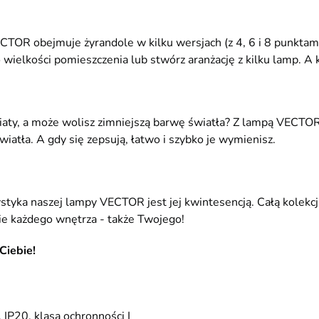
ECTOR obejmuje żyrandole w kilku wersjach (z 4, 6 i 8 punktam
 wielkości pomieszczenia lub stwórz aranżację z kilku lamp. A k
wiaty, a może wolisz zimniejszą barwę światła? Z lampą VECT
iatła. A gdy się zepsują, łatwo i szybko je wymienisz.
styka naszej lampy VECTOR jest jej kwintesencją. Całą kolekcja 
e każdego wnętrza - także Twojego!
Ciebie!
IP20, klasa ochronności I