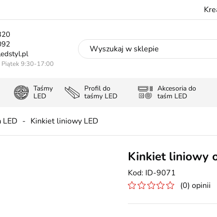
Kre
320
092
edstyl.pl
- Piątek 9:30-17:00
Taśmy
Profil do
Akcesoria do
LED
taśmy LED
taśm LED
a LED
Kinkiet liniowy LED
Kinkiet liniow
ID-9071
(0) opinii