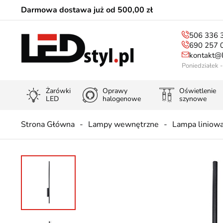
Darmowa dostawa już od 500,00 zł
506 336 
690 257 
kontakt@l
Poniedziałek 
Żarówki
Oprawy
Oświetlenie
LED
halogenowe
szynowe
Strona Główna
Lampy wewnętrzne
Lampa liniow