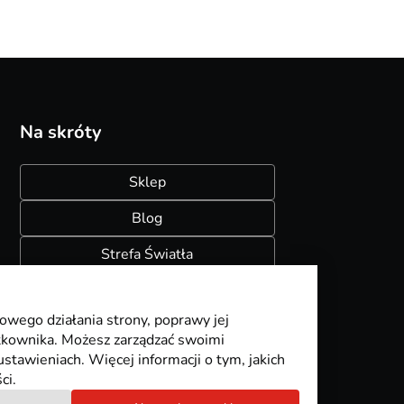
Na skróty
Sklep
Blog
Strefa Światła
Konfigurator szynoprzewodów
owego działania strony, poprawy jej
ytkownika. Możesz zarządzać swoimi
stawieniach. Więcej informacji o tym, jakich
ci.