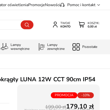
ator oświetlenia
Promocje
Nowości
Pomoc i kontakt
TWOJE
KOSZYK:
KONTO
0,00 zł
Lampy
Lampy
Pozostałe
wewnętrzne
zewnętrzne
y okrągły LUNA 12W CCT 90cm IP54
PROMOCJA
-10%
179,10
199,00