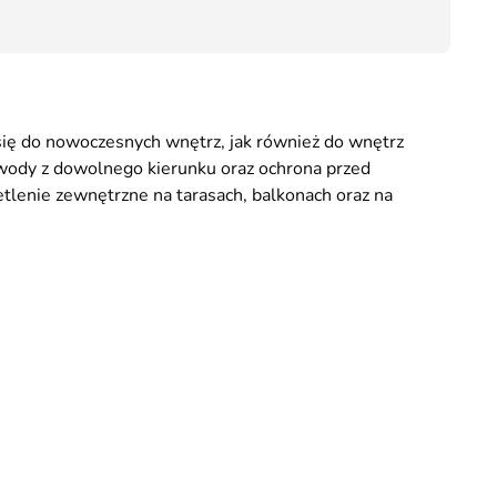
79,10
Przesyłka Gabarytowa - 35 zł
ię do nowoczesnych wnętrz, jak również do wnętrz
wody z dowolnego kierunku oraz ochrona przed
tlenie zewnętrzne na tarasach, balkonach oraz na